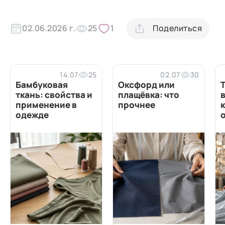
02.06.2026 г.
25
1
Поделиться
14.07
25
02.07
30
Бамбуковая
Оксфорд или
ткань: свойства и
плащёвка: что
в
применение в
прочнее
одежде