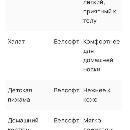
лёгкий,
приятный к
телу
Халат
Велсофт
Комфортнее
для
домашней
носки
Детская
Велсофт
Нежнее к
пижама
коже
Домашний
Велсофт
Мягко
костюм
ложится и