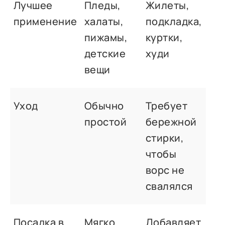
Лучшее
Пледы,
Жилеты,
применение
халаты,
подкладка,
пижамы,
куртки,
детские
худи
вещи
Уход
Обычно
Требует
простой
бережной
стирки,
чтобы
ворс не
свалялся
Посадка в
Мягко
Добавляет