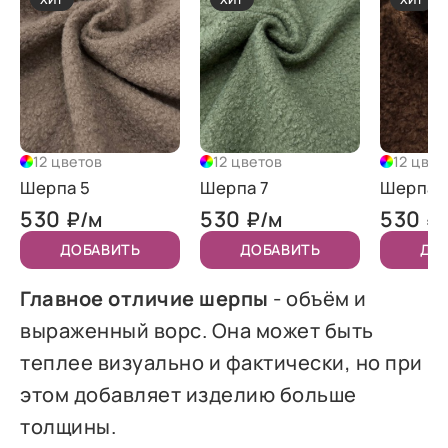
12 цветов
12 цветов
12 цвет
Шерпа 5
Шерпа 7
Шерпа 1
530
530
530
₽/м
₽/м
₽
ДОБАВИТЬ
ДОБАВИТЬ
ДО
Главное отличие шерпы
- объём и
выраженный ворс. Она может быть
теплее визуально и фактически, но при
этом добавляет изделию больше
толщины.