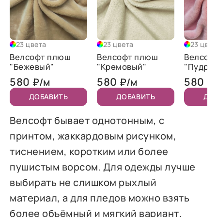
23 цвета
23 цвета
23 цвет
Велсофт плюш
Велсофт плюш
Велсоф
"Бежевый"
"Кремовый"
"Пудра"
580
580
580
₽/м
₽/м
₽
ДОБАВИТЬ
ДОБАВИТЬ
ДО
Велсофт бывает однотонным, с
принтом, жаккардовым рисунком,
тиснением, коротким или более
пушистым ворсом. Для одежды лучше
выбирать не слишком рыхлый
материал, а для пледов можно взять
более объёмный и мягкий вариант.