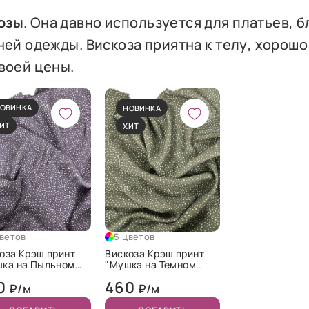
озы
. Она давно используется для платьев, б
ней одежды. Вискоза приятна к телу, хорошо
воей цены.
ОВИНКА
НОВИНКА
ИТ
ХИТ
цветов
5 цветов
оза Крэш принт
Вискоза Крэш принт
ка на Пыльном
"Мушка на Темном
етовом"
оливковом"
0
460
₽/м
₽/м