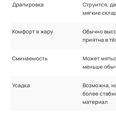
Драпировка
Струится, д
мягкие скла
Комфорт в жару
Обычно высо
приятна в т
Сминаемость
Может мятьс
меньше обыч
Усадка
Возможна, н
более стаби
материал