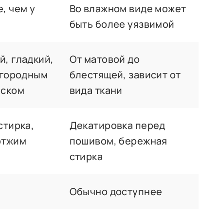
, чем у
Во влажном виде может
быть более уязвимой
, гладкий,
От матовой до
агородным
блестящей, зависит от
еском
вида ткани
стирка,
Декатировка перед
отжим
пошивом, бережная
стирка
Обычно доступнее