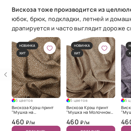
Вискоза тоже производится из целлюл
юбок, брюк, подкладки, летней и домаш
драпируется и часто выглядит дороже с
НОВИНКА
НОВИНКА
Н
ХИТ
ХИТ
Х
5 цветов
5 цветов
5 
Вискоза Крэш принт
Вискоза Крэш принт
Виск
"Мушка на
"Мушка на Молочном
"Муш
Коричневом"
шоколаде"
фиол
460
460
46
₽/м
₽/м