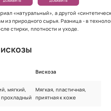
ДОБАВИТЬ
ДОБАВИТЬ
ериал «натуральный», а другой «синтетичес
м из природного сырья. Разница - в техноло
сле стирки, плотности и уходе.
вискозы
Вискоза
й, мягкий,
Мягкая, пластичная,
а прохладный
приятная к коже