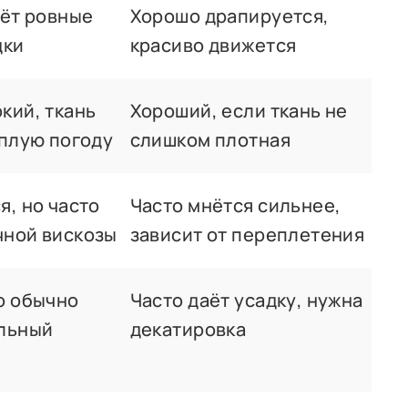
аёт ровные
Хорошо драпируется,
дки
красиво движется
кий, ткань
Хороший, если ткань не
ёплую погоду
слишком плотная
я, но часто
Часто мнётся сильнее,
ной вискозы
зависит от переплетения
о обычно
Часто даёт усадку, нужна
льный
декатировка