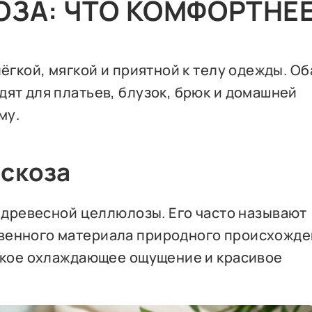
ОЗА: ЧТО КОМФОРТНЕ
ёгкой, мягкой и приятной к телу одежды. Об
ят для платьев, блузок, брюк и домашней
ому.
искоза
е древесной целлюлозы. Его часто называют
венного материала природного происхожден
ягкое охлаждающее ощущение и красивое