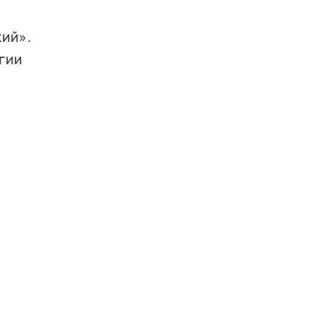
кий».
гии