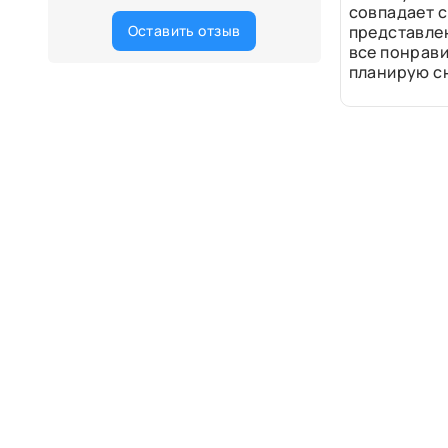
совпадает с
Оставить отзыв
представле
все понрави
планирую сн