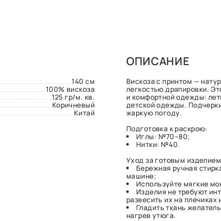
ОПИСАНИЕ
140 см
Вискоза с принтом — нату
100% вискоза
легкостью драпировки. Эт
125 гр/м. кв.
и комфортной одежды: летн
Коричневый
детской одежды. Подчерки
Китай
жаркую погоду.
Подготовка к раскрою:
Иглы: №70–80;
Нитки: №40.
Уход за готовым изделием
Бережная ручная стирка
машине;
Используйте мягкие мо
Изделия не требуют инт
развесить их на плечиках 
Гладить ткань желател
нагрев утюга.