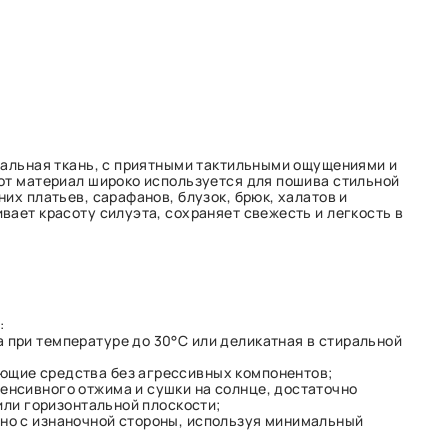
ральная ткань, с приятными тактильными ощущениями и
от материал широко используется для пошива стильной
их платьев, сарафанов, блузок, брюк, халатов и
вает красоту силуэта, сохраняет свежесть и легкость в
:
 при температуре до 30°C или деликатная в стиральной
ющие средства без агрессивных компонентов;
енсивного отжима и сушки на солнце, достаточно
или горизонтальной плоскости;
ьно с изнаночной стороны, используя минимальный