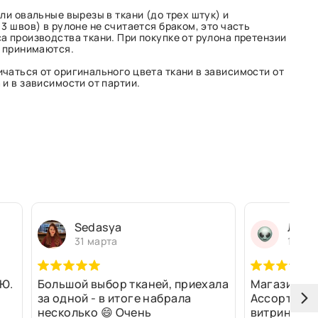
ли овальные вырезы в ткани (до трех штук) и
3 швов) в рулоне не считается браком, это часть
а производства ткани. При покупке от рулона претензии
е принимаются.
чаться от оригинального цвета ткани в зависимости от
и в зависимости от партии.
Sedasya
Людм
31 марта
13 ма
Ю.
Большой выбор тканей, приехала
Магазин оч
за одной - в итоге набрала
Ассортимен
несколько 😄 Очень
витринах и 