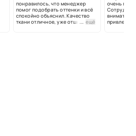
понравилось, что менеджер
очень прив
помог подобрать оттенки и всё
Сотрудники
спокойно объяснил. Качество
внимательн
ткани отличное, уже отшили
...
ещё
привлек ра
изделия - всё супер. Спасибо!
полированн
рулоны ткан
не "выдерат