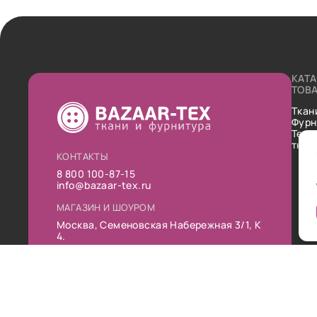
КАТ
ТОВ
Ткан
Фурн
Техн
ткан
КОНТАКТЫ
8 800 100-87-15
info@bazaar-tex.ru
МАГАЗИН И ШОУРОМ
Москва, Семеновская Набережная 3/1, К
4.
РЕЖИМ РАБОТЫ
Пн-Пт: 10:00-19:00
Сб: 11:00-16:00
Вс: Выходной
Публ