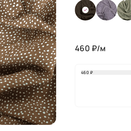
460
₽/м
460 ₽