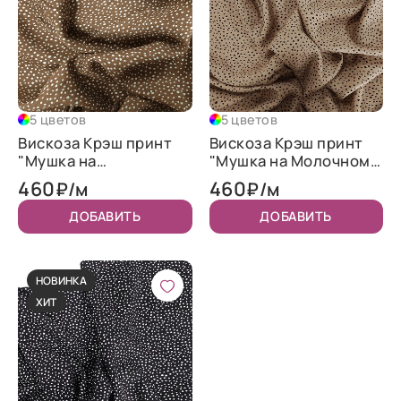
5 цветов
5 цветов
Вискоза Крэш принт
Вискоза Крэш принт
"Мушка на
"Мушка на Молочном
Коричневом"
шоколаде"
460
460
₽/м
₽/м
ДОБАВИТЬ
ДОБАВИТЬ
НОВИНКА
ХИТ