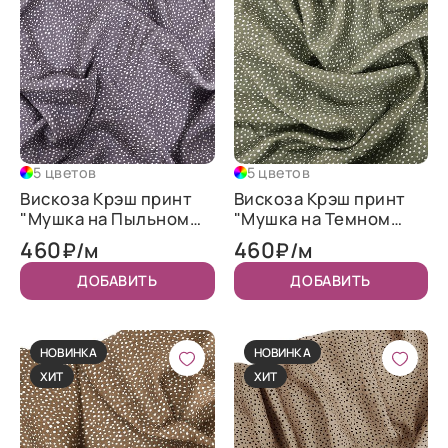
5 цветов
5 цветов
Вискоза Крэш принт
Вискоза Крэш принт
"Мушка на Пыльном
"Мушка на Темном
фиолетовом"
оливковом"
460
460
₽/м
₽/м
ДОБАВИТЬ
ДОБАВИТЬ
НОВИНКА
НОВИНКА
ХИТ
ХИТ