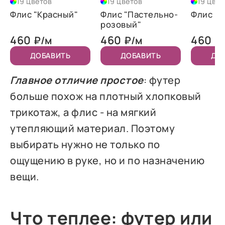
19 цветов
19 цветов
19 цве
Флис "Красный"
Флис "Пастельно-
Флис "Т
розовый"
460
460
460
₽/м
₽/м
₽
ДОБАВИТЬ
ДОБАВИТЬ
ДО
Главное отличие простое
: футер
больше похож на плотный хлопковый
трикотаж, а флис - на мягкий
утепляющий материал. Поэтому
выбирать нужно не только по
ощущению в руке, но и по назначению
вещи.
Что теплее: футер или