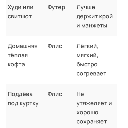
Худи или
Футер
Лучше
свитшот
держит крой
и манжеты
Домашняя
Флис
Лёгкий,
тёплая
мягкий,
кофта
быстро
согревает
Поддёва
Флис
Не
под куртку
утяжеляет и
хорошо
сохраняет