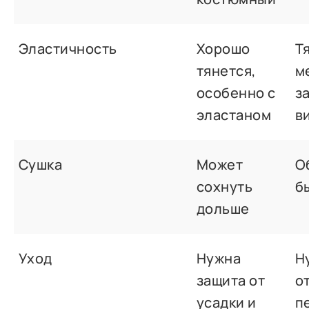
Эластичность
Хорошо
Т
тянется,
м
особенно с
з
эластаном
в
Сушка
Может
О
сохнуть
б
дольше
Уход
Нужна
Н
защита от
о
усадки и
п