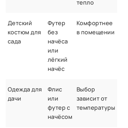
тепло
Детский
Футер
Комфортнее
костюм для
без
в помещении
сада
начёса
или
лёгкий
начёс
Одежда для
Флис
Выбор
дачи
или
зависит от
футер с
температуры
начёсом