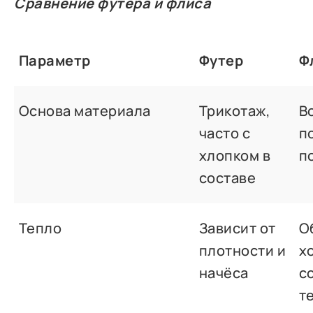
Сравнение футера и флиса
Параметр
Футер
Ф
Основа материала
Трикотаж,
В
часто с
п
хлопком в
п
составе
Тепло
Зависит от
О
плотности и
х
начёса
с
т