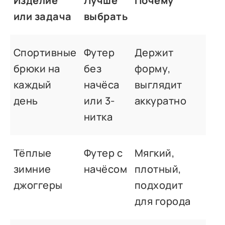
Изделие
Лучше
Почему
или задача
выбрать
Спортивные
Футер
Держит
брюки на
без
форму,
каждый
начёса
выглядит
день
или 3-
аккуратно
нитка
Тёплые
Футер с
Мягкий,
зимние
начёсом
плотный,
джоггеры
подходит
для города