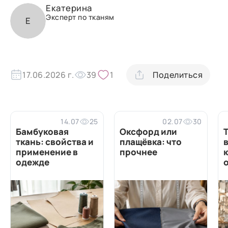
Екатерина
Эксперт по тканям
Е
17.06.2026 г.
39
1
Поделиться
14.07
25
02.07
30
Бамбуковая
Оксфорд или
ткань: свойства и
плащёвка: что
в
применение в
прочнее
одежде