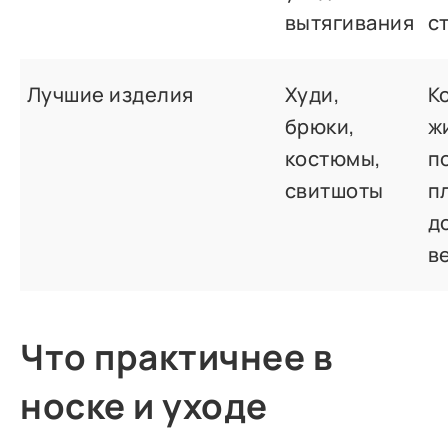
вытягивания
с
Лучшие изделия
Худи,
К
брюки,
ж
костюмы,
п
свитшоты
п
д
в
Что практичнее в
носке и уходе