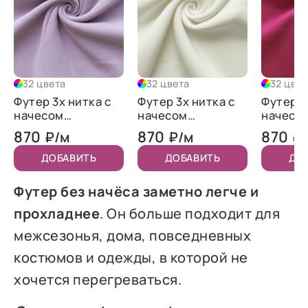
32 цвета
32 цвета
32 цвет
Футер 3х нитка с
Футер 3х нитка с
Футер 3
начесом
начесом
начесо
"Лаванда"
"Молочный"
"Брусни
870
870
870
₽/м
₽/м
₽
ДОБАВИТЬ
ДОБАВИТЬ
ДО
Футер без начёса заметно легче и
прохладнее
. Он больше подходит для
межсезонья, дома, повседневных
костюмов и одежды, в которой не
хочется перегреваться.