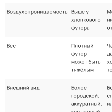
Воздухопроницаемость
Выше у
М
хлопкового
н
футера
о
Вес
Плотный
Ч
футер
д
может быть
х
тяжёлым
т
Внешний вид
Более
Б
городской,
с
аккуратный,
и
костюмный