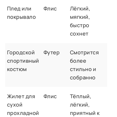
Плед или
Флис
Лёгкий,
покрывало
мягкий,
быстро
сохнет
Городской
Футер
Смотрится
спортивный
более
костюм
стильно и
собранно
Жилет для
Флис
Тёплый,
сухой
лёгкий,
прохладной
приятный к