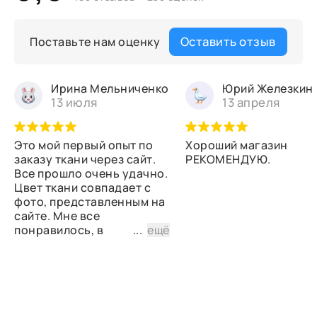
Оставить отзыв
Поставьте нам оценку
Ирина Мельниченко
Юрий Железкин
13 июля
13 апреля
Это мой первый опыт по
Хороший магазин
заказу ткани через сайт.
РЕКОМЕНДУЮ.
Все прошло очень удачно.
Цвет ткани совпадает с
фото, представленным на
сайте. Мне все
понравилось, в
...
ещё
дальнейшем планирую
снова сделать заказ.