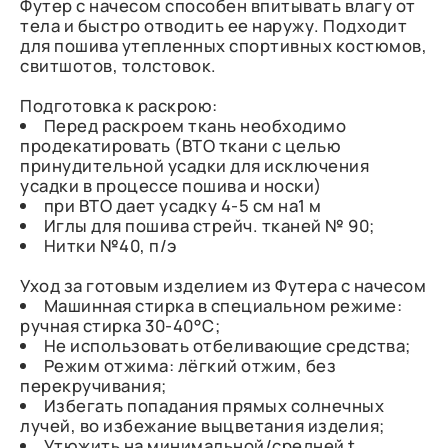
Футер с начесом способен впитывать влагу от
тела и быстро отводить ее наружу. Подходит
для пошива утепленных спортивных костюмов,
свитшотов, толстовок.
Подготовка к раскрою:
Перед раскроем ткань необходимо
продекатировать (ВТО ткани с целью
принудительной усадки для исключения
усадки в процессе пошива и носки)
при ВТО дает усадку 4-5 см на1 м
Иглы для пошива стрейч. тканей № 90;
Нитки №40, п/э
Уход за готовым изделием из Футера с начесом
Машинная стирка в специальном режиме:
ручная стирка 30-40°C;
Не использовать отбеливающие средства;
Режим отжима: лёгкий отжим, без
перекручивания;
Избегать попадания прямых солнечных
лучей, во избежание выцветания изделия;
Утюжить на минимальной/средней t,