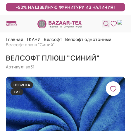
-50% НА ШВЕЙНУЮ ФУРНИТУРУ ИЗ НАЛИЧИЯ!
МЕНЮ
Главная
ТКАНИ
Велсофт
Велсофт однотонный
Велсофт плюш "Синий"
ВЕЛСОФТ ПЛЮШ "СИНИЙ"
Артикул: вп31
НОВИНКА
ХИТ