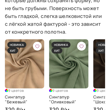
которые должны сохранять форму, но
не быть грубыми. Поверхность может
быть гладкой, слегка шелковистой или
с лёгкой жатой фактурой - это зависит
от конкретного полотна.
НОВИНКА
НОВИНКА
НОВИН
ХИТ
ХИТ
ХИТ
9 цветов
9 цветов
9 цвет
Сингапур
Сингапур
Сингап
"Бежевый"
"Оливковый"
"Шокол
320
320
320
₽/м
₽/м
₽