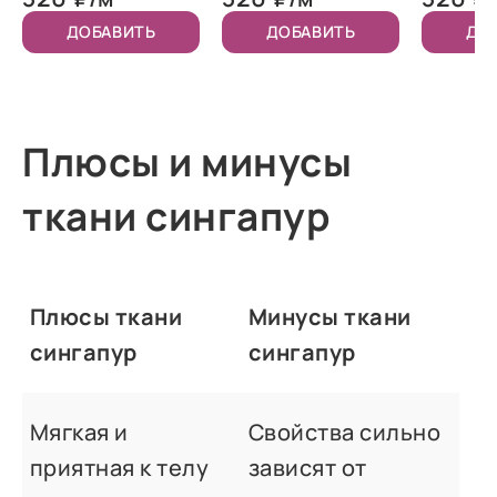
ДОБАВИТЬ
ДОБАВИТЬ
ДО
Плюсы и минусы
ткани сингапур
Плюсы ткани
Минусы ткани
сингапур
сингапур
Мягкая и
Свойства сильно
приятная к телу
зависят от