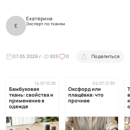
Екатерина
Эксперт по тканям
Е
07.05.2026 г.
925
0
Поделиться
14.07
25
02.07
30
Бамбуковая
Оксфорд или
ткань: свойства и
плащёвка: что
в
применение в
прочнее
одежде