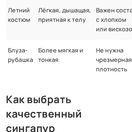
Летний
Лёгкая, дышащая,
Важен сост
костюм
приятная к телу
с хлопком
или вискоз
Блуза-
Более мягкая и
Не нужна
рубашка
тонкая
чрезмерная
плотность
Как выбрать
качественный
сингапур