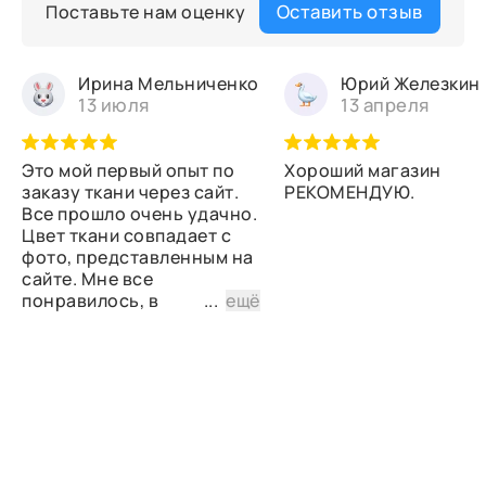
Оставить отзыв
Поставьте нам оценку
Ирина Мельниченко
Юрий Железкин
13 июля
13 апреля
Это мой первый опыт по
Хороший магазин
заказу ткани через сайт.
РЕКОМЕНДУЮ.
Все прошло очень удачно.
Цвет ткани совпадает с
фото, представленным на
сайте. Мне все
понравилось, в
...
ещё
дальнейшем планирую
снова сделать заказ.