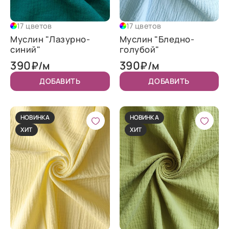
17 цветов
17 цветов
Муслин "Лазурно-
Муслин "Бледно-
синий"
голубой"
390
390
₽/м
₽/м
ДОБАВИТЬ
ДОБАВИТЬ
НОВИНКА
НОВИНКА
ХИТ
ХИТ