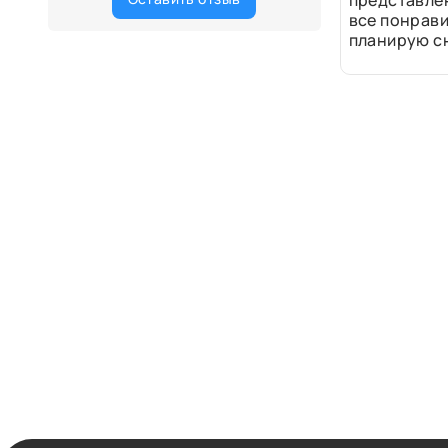
представле
все понрави
планирую сн