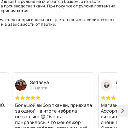
2 швов) в рулоне не считается браком, это часть
а производства ткани. При покупке от рулона претензии
е принимаются.
чаться от оригинального цвета ткани в зависимости от
и в зависимости от партии.
Sedasya
Людм
31 марта
13 ма
Ю.
Большой выбор тканей, приехала
Магазин оч
за одной - в итоге набрала
Ассортимен
несколько 😄 Очень
витринах и 
понравилось, что менеджер
очень прив