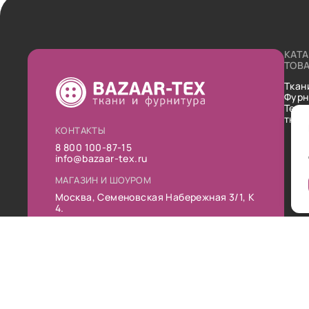
КАТ
ТОВ
Ткан
Фурн
Техн
ткан
КОНТАКТЫ
8 800 100-87-15
info@bazaar-tex.ru
МАГАЗИН И ШОУРОМ
Москва, Семеновская Набережная 3/1, К
4.
РЕЖИМ РАБОТЫ
Пн-Пт: 10:00-19:00
Сб: 11:00-16:00
Вс: Выходной
Публ