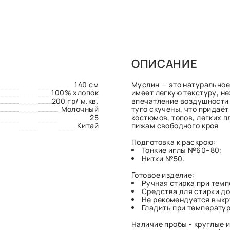
ОПИСАНИЕ
140 см
Муслин — это натуральное
100% хлопок
имеет легкую текстуру, н
200 гр/ м.кв.
впечатление воздушности 
Молочный
туго скучены, что придаёт
25
костюмов, топов, легких 
Китай
пижам свободного кроя
Подготовка к раскрою:
Тонкие иглы №60–80;
Нитки №50.
Готовое изделие:
Ручная стирка при темп
Средства для стирки до
Не рекомендуется выкр
Гладить при температуре
Наличие пробы - круглые и