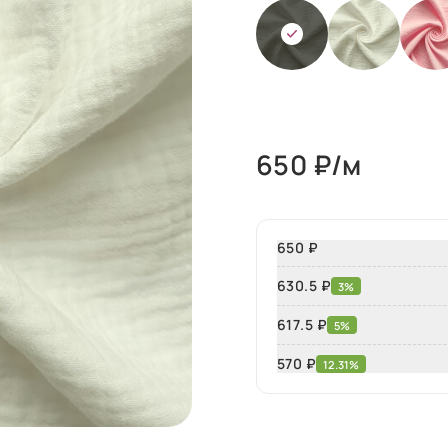
650
₽/м
650 ₽
630.5 ₽
3%
617.5 ₽
5%
570
₽
12.31%