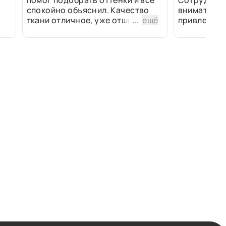
помог подобрать оттенки и всё
Сотрудники
спокойно объяснил. Качество
внимательн
ткани отличное, уже отшили
...
ещё
привлек ра
изделия - всё супер. Спасибо!
полированн
рулоны ткан
не "выдерат