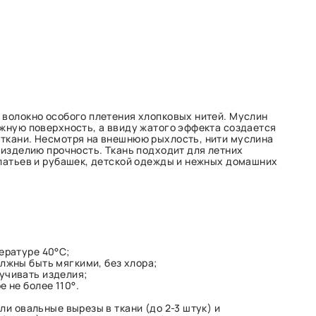
 волокно особого плетения хлопковых нитей. Муслин
ежную поверхность, а ввиду жатого эффекта создается
ткани. Несмотря на внешнюю рыхлость, нити муслина
 изделию прочность. Ткань подходит для летних
платьев и рубашек, детской одежды и нежных домашних
ературе 40°С;
лжны быть мягкими, без хлора;
учивать изделия;
 не более 110°.
ли овальные вырезы в ткани (до 2-3 штук) и