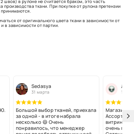
2 швов) в рулоне не считается браком, это часть
а производства ткани. При покупке от рулона претензии
е принимаются.
чаться от оригинального цвета ткани в зависимости от
и в зависимости от партии.
Sedasya
Людм
31 марта
13 ма
Ю.
Большой выбор тканей, приехала
Магазин оч
за одной - в итоге набрала
Ассортимен
несколько 😄 Очень
витринах и 
понравилось, что менеджер
очень прив