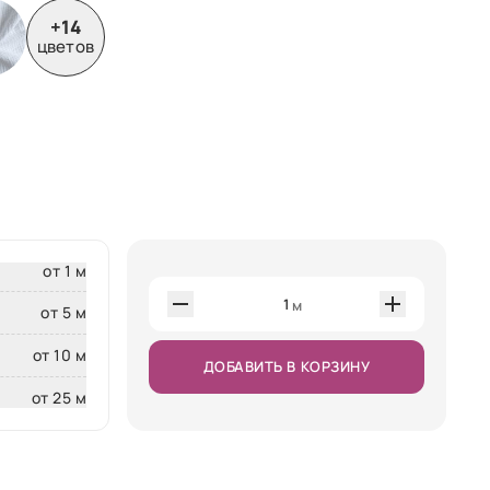
+14
цветов
от 1 м
1
м
от 5 м
от 10 м
ДОБАВИТЬ В КОРЗИНУ
от 25 м