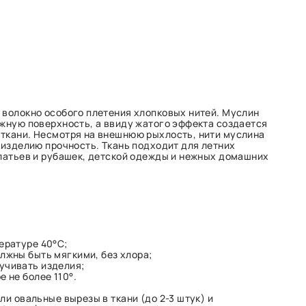
 волокно особого плетения хлопковых нитей. Муслин
ежную поверхность, а ввиду жатого эффекта создается
ткани. Несмотря на внешнюю рыхлость, нити муслина
 изделию прочность. Ткань подходит для летних
платьев и рубашек, детской одежды и нежных домашних
ературе 40°С;
лжны быть мягкими, без хлора;
учивать изделия;
 не более 110°.
ли овальные вырезы в ткани (до 2-3 штук) и