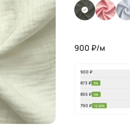
900
₽/м
900 ₽
873 ₽
3%
855 ₽
5%
790
₽
12.22%