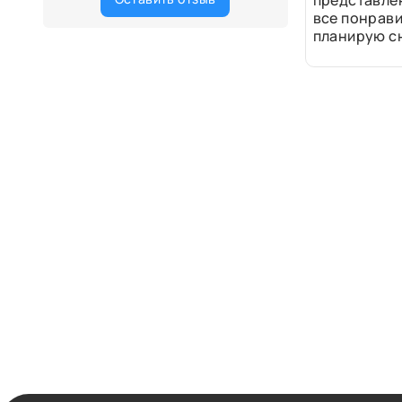
представле
все понрави
планирую сн