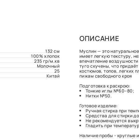
ОПИСАНИЕ
132 см
Муслин — это натуральное
100% хлопок
имеет легкую текстуру, н
235 гр/м.кв
впечатление воздушности 
Молочный
туго скучены, что придаёт
25
костюмов, топов, легких 
Китай
пижам свободного кроя
Подготовка к раскрою:
Тонкие иглы №60–80;
Нитки №50.
Готовое изделие:
Ручная стирка при темп
Средства для стирки до
Не рекомендуется выкр
Гладить при температуре
Наличие пробы - круглые и