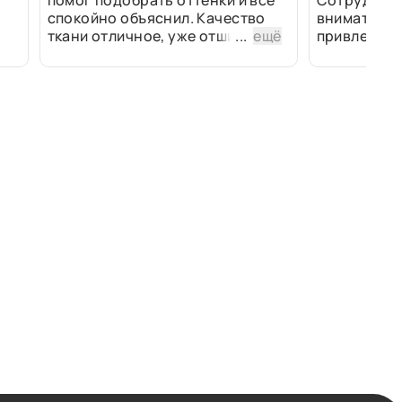
помог подобрать оттенки и всё
Сотрудники
спокойно объяснил. Качество
внимательн
ткани отличное, уже отшили
...
ещё
привлек ра
изделия - всё супер. Спасибо!
полированн
рулоны ткан
не "выдерат