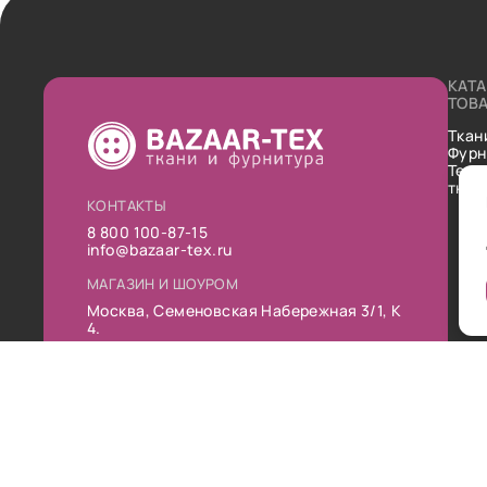
КАТ
ТОВ
Ткан
Фурн
Техн
ткан
КОНТАКТЫ
8 800 100-87-15
info@bazaar-tex.ru
МАГАЗИН И ШОУРОМ
Москва, Семеновская Набережная 3/1, К
4.
РЕЖИМ РАБОТЫ
Пн-Пт: 10:00-19:00
Сб: 11:00-16:00
Вс: Выходной
Публ