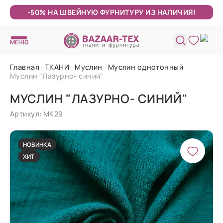
-50% НА ШВЕЙНУЮ ФУРНИТУРУ ИЗ НАЛИЧИЯ!
МЕНЮ
Главная
ТКАНИ
Муслин
Муслин однотонный
Муслин "Лазурно- синий"
МУСЛИН "ЛАЗУРНО- СИНИЙ"
Артикул: МК29
НОВИНКА
ХИТ