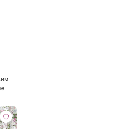
ким
не