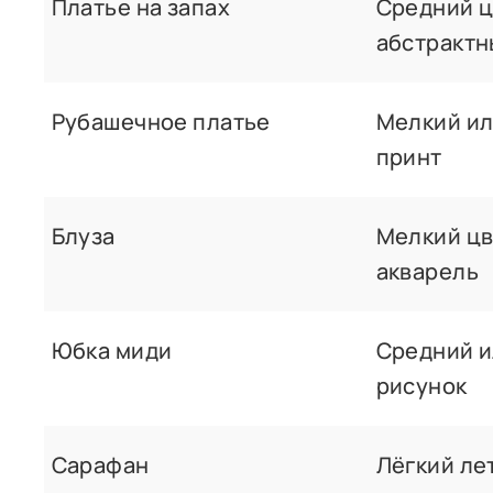
Платье на запах
Средний ц
абстрактн
Рубашечное платье
Мелкий и
принт
Блуза
Мелкий цв
акварель
Юбка миди
Средний и
рисунок
Сарафан
Лёгкий ле