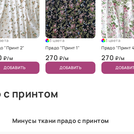
вета
3 цвета
3 цвета
о "Принт 2"
Прадо "Принт 1"
Прадо "Принт 4
0
270
270
₽/м
₽/м
₽/м
ДОБАВИТЬ
ДОБАВИТЬ
ДОБАВИ
 с принтом
Минусы ткани прадо с принтом