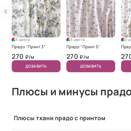
3 цвета
3 цвета
3 ц
Прадо "Принт 3"
Прадо "Принт 5"
Прад
270
270
27
₽/м
₽/м
ДОБАВИТЬ
ДОБАВИТЬ
Плюсы и минусы прадо
Плюсы ткани прадо с принтом