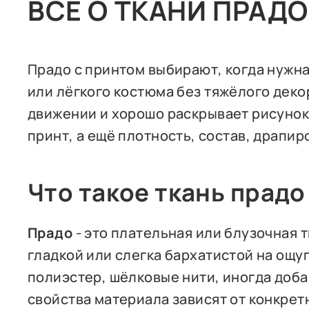
ВСЁ О ТКАНИ ПРАД
Прадо с принтом выбирают, когда нужна
или лёгкого костюма без тяжёлого деко
движении и хорошо раскрывает рисунок.
принт, а ещё плотность, состав, драпир
Что такое ткань прадо
Прадо
- это плательная или блузочная 
гладкой или слегка бархатистой на ощуп
полиэстер, шёлковые нити, иногда доб
свойства материала зависят от конкрет