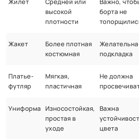
Жилет
Средней или
Важно, чтоб
высокой
борта не
плотности
топорщилис
Жакет
Более плотная
Желательна
костюмная
подкладка
Платье-
Мягкая,
Не должна
футляр
пластичная
просвечива
Униформа
Износостойкая,
Важна
простая в
устойчивос
уходе
цвета