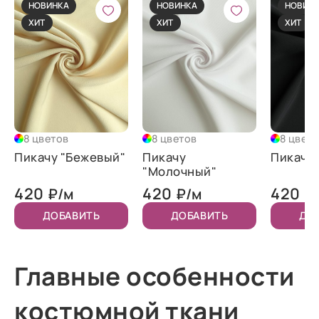
НОВИНКА
НОВИНКА
НОВИН
ХИТ
ХИТ
ХИТ
8 цветов
8 цветов
8 цвет
Пикачу "Бежевый"
Пикачу
Пикачу 
"Молочный"
420
420
420
₽/м
₽/м
₽
ДОБАВИТЬ
ДОБАВИТЬ
ДО
Главные особенности
костюмной ткани