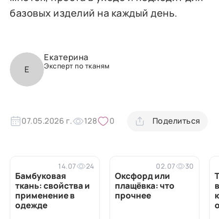
базовых изделий на каждый день.
Екатерина
Эксперт по тканям
Е
07.05.2026 г.
128
0
Поделиться
14.07
24
02.07
30
Бамбуковая
Оксфорд или
ткань: свойства и
плащёвка: что
в
применение в
прочнее
одежде