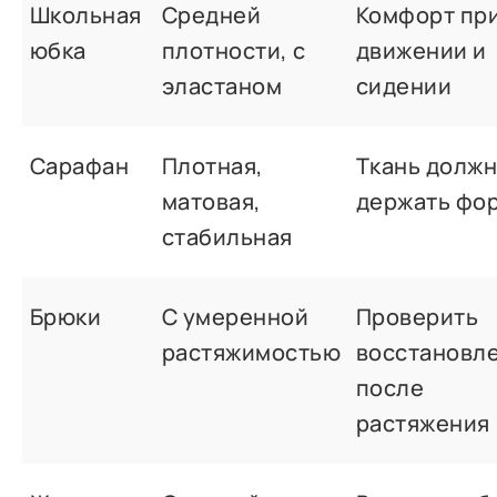
Школьная
Средней
Комфорт пр
юбка
плотности, с
движении и
эластаном
сидении
Сарафан
Плотная,
Ткань долж
матовая,
держать фо
стабильная
Брюки
С умеренной
Проверить
растяжимостью
восстановл
после
растяжения