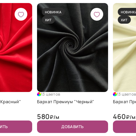
НОВИНКА
НОВИНК
ХИТ
ХИТ
13 цветов
13 цвето
"Красный"
Бархат Премиум "Черный"
Бархат Пр
580
460
₽/м
₽/м
ИТЬ
ДОБАВИТЬ