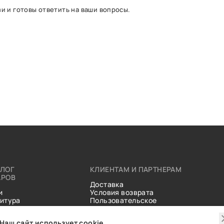
и и готовы ответить на ваши вопросы.
АЛОГ
КЛИЕНТАМ И ПАРТНЕРАМ
АРОВ
Доставка
и
Условия возврата
итура
Пользовательское
ические
соглашение
и
Справочник тканей
Наш сайт использует cookie