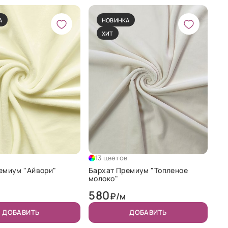
А
НОВИНКА
ХИТ
в
13 цветов
емиум "Айвори"
Бархат Премиум "Топленое
молоко"
580
₽/м
ДОБАВИТЬ
ДОБАВИТЬ