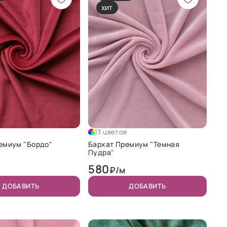
ХИТ
в
13 цветов
емиум "Бордо"
Бархат Премиум "Темная
Пудра"
580
₽/м
ДОБАВИТЬ
ДОБАВИТЬ