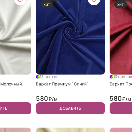
ХИТ
ХИТ
13 цветов
13 цвето
"Молочный"
Бархат Премиум "Синий"
Бархат Пр
580
580
₽/м
₽/м
ИТЬ
ДОБАВИТЬ