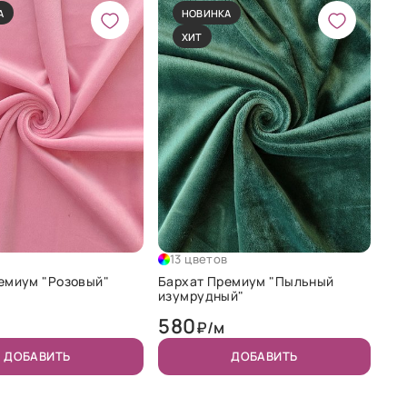
А
НОВИНКА
ХИТ
в
13 цветов
емиум "Розовый"
Бархат Премиум "Пыльный
изумрудный"
580
₽/м
ДОБАВИТЬ
ДОБАВИТЬ