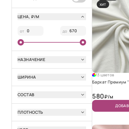
ХИТ
ЦЕНА, ₽/М
от
до
НАЗНАЧЕНИЕ
13 цветов
ШИРИНА
Бархат Премиум 
СОСТАВ
580
₽/м
ДОБАВ
ПЛОТНОСТЬ