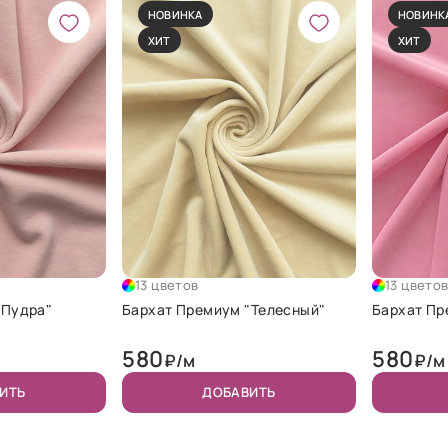
НОВИНКА
НОВИНК
ХИТ
ХИТ
13 цветов
13 цвето
"Пудра"
Бархат Премиум "Телесный"
Бархат Пр
580
580
₽/м
₽/м
ИТЬ
ДОБАВИТЬ