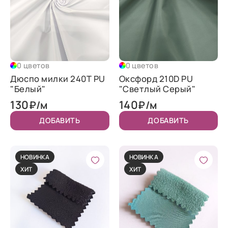
0 цветов
0 цветов
Дюспо милки 240T PU
Оксфорд 210D PU
"Белый"
"Светлый Серый"
130
140
₽/м
₽/м
ДОБАВИТЬ
ДОБАВИТЬ
НОВИНКА
НОВИНКА
ХИТ
ХИТ