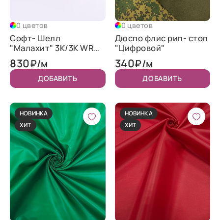
0 цветов
0 цветов
Софт- Шелл
Дюспо флис рип- стоп
"Малахит" 3K/3K WR
"Цифровой"
TPU 320
830
340
₽/м
₽/м
ДОБАВИТЬ
ДОБАВИТЬ
НОВИНКА
НОВИНКА
ХИТ
ХИТ