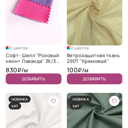
0 цветов
0 цветов
Софт- Шелл "Розовый
Ветрозащитная ткань
неон+ Лаванда" 3K/3K
290T "Кремовый"
WR TPU 320
830
100
₽/м
₽/м
ДОБАВИТЬ
ДОБАВИТЬ
НОВИНКА
НОВИНКА
ХИТ
ХИТ