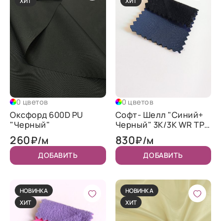
ХИТ
ХИТ
0 цветов
0 цветов
Оксфорд 600D PU
Софт- Шелл "Синий+
"Черный"
Черный" 3K/3K WR TPU
320
260
830
₽/м
₽/м
ДОБАВИТЬ
ДОБАВИТЬ
НОВИНКА
НОВИНКА
ХИТ
ХИТ