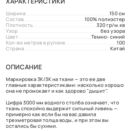
ХАРАКТЕРИСТИКИ
Ширина
150 см
Состав
100% полиэстер
Плотность
320 гр/м.кв
Узор
без узора
Цвет
Темно- синий
Кол-во метров в рулоне
100
Страна
Китай
ОПИСАНИЕ
Маркировка 3К/3К на ткани — это ее две
главные характеристиками: насколько хорошо
она не промокает и как здорово "дышит".
Цифра 3000 мм водного столба означает, что
ткань спокойно выдержит сильный ливень —
примерно как если бы на вас давила
трехметровая толща воды, и при этом вы
остались бы сухими.