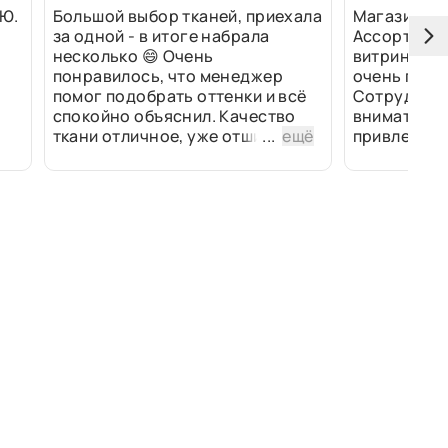
Ю.
Большой выбор тканей, приехала
Магазин оч
за одной - в итоге набрала
Ассортимен
несколько 😄 Очень
витринах и 
понравилось, что менеджер
очень прив
помог подобрать оттенки и всё
Сотрудники
спокойно объяснил. Качество
внимательн
ткани отличное, уже отшили
...
ещё
привлек ра
изделия - всё супер. Спасибо!
полированн
рулоны ткан
не "выдерат