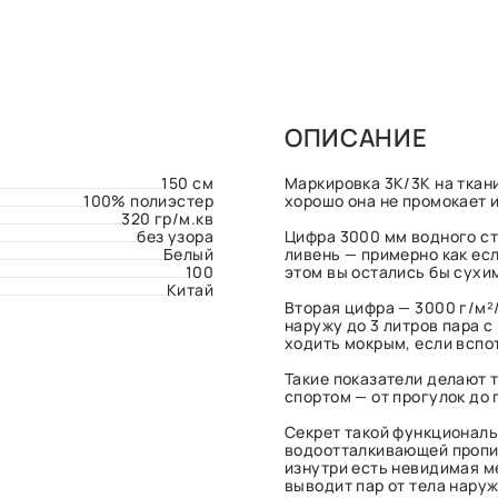
ОПИСАНИЕ
150 см
Маркировка 3К/3К на ткан
100% полиэстер
хорошо она не промокает и
320 гр/м.кв
без узора
Цифра 3000 мм водного ст
Белый
ливень — примерно как есл
100
этом вы остались бы сухи
Китай
Вторая цифра — 3000 г/м²/
наружу до 3 литров пара с
ходить мокрым, если вспо
Такие показатели делают 
спортом — от прогулок до 
Секрет такой функциональ
водоотталкивающей пропит
изнутри есть невидимая ме
выводит пар от тела наруж