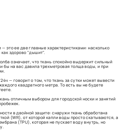
и — это ее две главные характеристиками: насколько
 как здорово "дышит".
олба означает, что ткань спокойно выдержит сильный
и бы на вас давила трехметровая толща воды, и при
ми.
24ч — говорит о том, что ткань за сутки может вывести
 каждого квадратного метра. То есть вы не будете
теете.
ткань отличным выбором для городской носки и занятий
пробежек.
ности в двойной защите: снаружи ткань обработана
кой (WR), от которой капли воды просто скатываются, а
мбрана (TPU), которая не пускает воду внутрь, но
у.