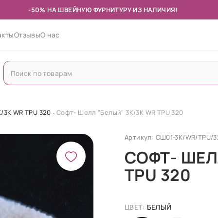
-50% НА ШВЕЙНУЮ ФУРНИТУРУ ИЗ НАЛИЧИЯ!
акты
Отзывы
О нас
/3K WR TPU 320
Софт- Шелл "Белый" 3K/3K WR TPU 320
Артикул: СШ01-3K/WR/TPU/3
СОФТ- ШЕЛ
TPU 320
ЦВЕТ:
БЕЛЫЙ