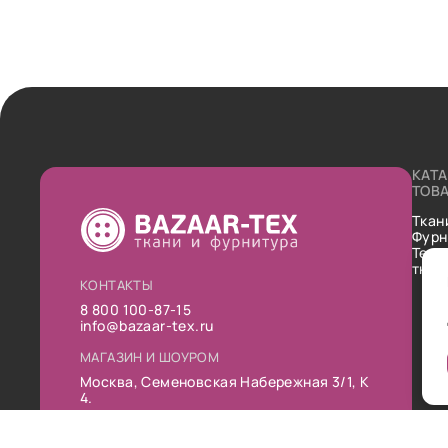
КАТ
ТОВ
Ткан
Фурн
Техн
ткан
КОНТАКТЫ
8 800 100-87-15
info@bazaar-tex.ru
МАГАЗИН И ШОУРОМ
Москва, Семеновская Набережная 3/1, К
4.
РЕЖИМ РАБОТЫ