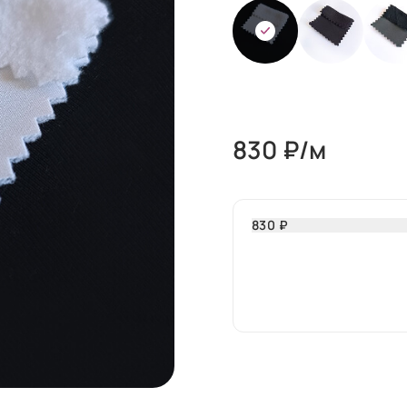
830
₽/м
830 ₽