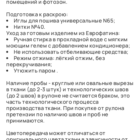
помещений и фотозон.
Подготовка к раскрою:
Иглы для пошива универсальные N65;
Нитки №40.
Уход за готовым изделием из Еврофатина:
Ручная стирка в прохладной воде с мягким
моющим гелем с добавлением кондиционера;
Не использовать отбеливающие средства;
Режим отжима: лёгкий отжим, без
перекручивания;
Утюжить паром .
Наличие пробы - круглые или овальные вырезы
в ткани (до 2-3 штук) и технологических швов
(до 2 швов) в рулоне не считается браком, это
часть технологического процесса
производства ткани. При покупке от рулона
претензии по наличию швов и проб не
принимаются.
Цветопередача может отличаться от
оригинального цвета ткани в зависимости от