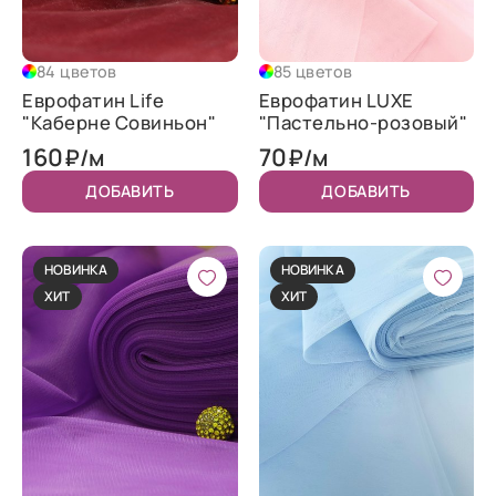
84 цветов
85 цветов
Еврофатин Life
Еврофатин LUXE
"Каберне Совиньон"
"Пастельно-розовый"
160
70
₽/м
₽/м
ДОБАВИТЬ
ДОБАВИТЬ
НОВИНКА
НОВИНКА
ХИТ
ХИТ