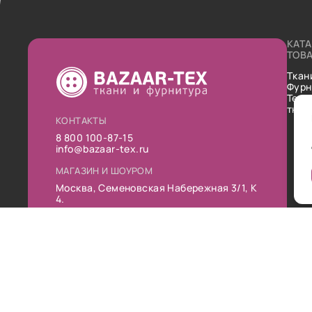
КАТ
ТОВ
Ткан
Фурн
Техн
ткан
КОНТАКТЫ
8 800 100-87-15
info@bazaar-tex.ru
МАГАЗИН И ШОУРОМ
Москва, Семеновская Набережная 3/1, К
4.
РЕЖИМ РАБОТЫ
Пн-Пт: 10:00-19:00
Сб: 11:00-16:00
Вс: Выходной
Публ