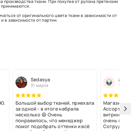
а производства ткани. При покупке от рулона претензии
е принимаются.
чаться от оригинального цвета ткани в зависимости от
и в зависимости от партии.
Sedasya
Людм
31 марта
13 ма
Ю.
Большой выбор тканей, приехала
Магазин оч
за одной - в итоге набрала
Ассортимен
несколько 😄 Очень
витринах и 
понравилось, что менеджер
очень прив
помог подобрать оттенки и всё
Сотрудники