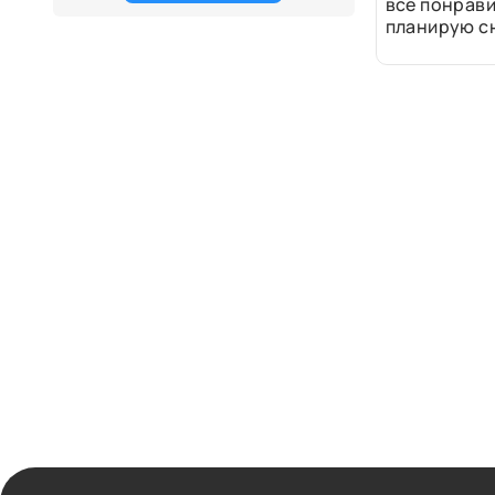
все понрави
планирую сн