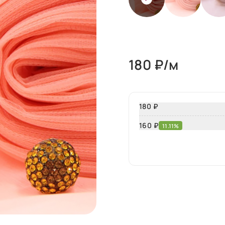
180
₽/м
180 ₽
160
₽
11.11%