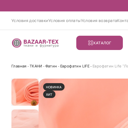
Условия доставки
Условия оплаты
Условия возврата
Конт
КАТАЛОГ
Главная
ТКАНИ
Фатин
Еврофатин LIFE
Еврофатин Life "
НОВИНКА
ХИТ