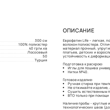
ОПИСАНИЕ
300 см
Еврофатин Life – легкая, 
100% полиэстер
волокон полиэстера. Отли
40 гр/м.кв
материал прочный, упруги
Лососевый
платьев, детских и взрос
50
устойчивость к деформаци
Турция
Подготовка к раскрою:
Иглы для пошива униве
Нитки №40.
Готовое изделие:
Ручная стирка при темп
Не отжимайте изделие, 
Сушить естественным п
ВТО только при помощи
Наличие пробы - круглые и
технологических швов (до 