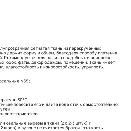
полупрозрачная сетчатая ткань из перекрученных
чно держит форму и объем, благодаря способу плетения
й. Рекомендуется для пошива свадебных и вечерних
лых юбок, фаты, декор одежды, помещений. Ткань имеет
и, влагостойкость и износостойкость, упругость.
рсальные N65;
ературе 30°С;
лучше повесьте его и дайте воде стечь самостоятельно;
утем ;
 пароотпаривателя.
ли овальные вырезы в ткани (до 2-3 штук) и
2 швов) в рулоне не считается браком, это часть