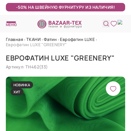
-50% НА ШВЕЙНУЮ ФУРНИТУРУ ИЗ НАЛИЧИЯ!
МЕНЮ
Главная
ТКАНИ
Фатин
Еврофатин LUXE
Еврофатин LUXE "GREENERY"
ЕВРОФАТИН LUXE "GREENERY"
Артикул: ТН462(33)
НОВИНКА
ХИТ