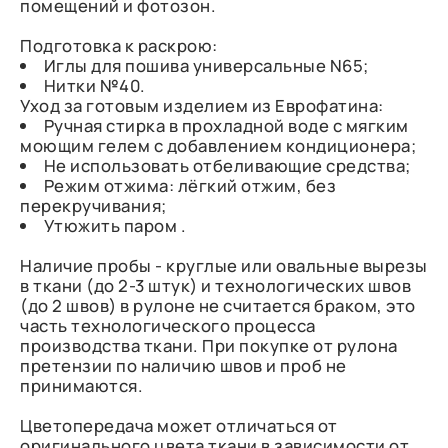
помещений и фотозон.
Подготовка к раскрою:
Иглы для пошива универсальные N65;
Нитки №40.
Уход за готовым изделием из Еврофатина:
Ручная стирка в прохладной воде с мягким
моющим гелем с добавлением кондиционера;
Не использовать отбеливающие средства;
Режим отжима: лёгкий отжим, без
перекручивания;
Утюжить паром .
Наличие пробы - круглые или овальные вырезы
в ткани (до 2-3 штук) и технологических швов
(до 2 швов) в рулоне не считается браком, это
часть технологического процесса
производства ткани. При покупке от рулона
претензии по наличию швов и проб не
принимаются.
Цветопередача может отличаться от
оригинального цвета ткани в зависимости от