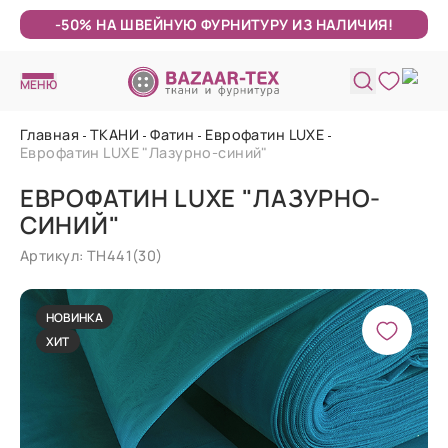
-50% НА ШВЕЙНУЮ ФУРНИТУРУ ИЗ НАЛИЧИЯ!
МЕНЮ
Главная
ТКАНИ
Фатин
Еврофатин LUXE
Еврофатин LUXE "Лазурно-синий"
ЕВРОФАТИН LUXE "ЛАЗУРНО-
СИНИЙ"
Артикул: ТН441(30)
НОВИНКА
ХИТ