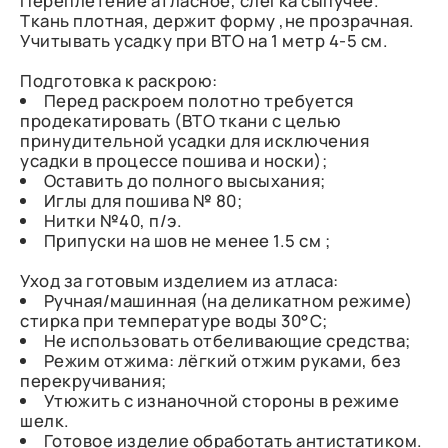
Переплетение атласное, слегка сыпучее.
Ткань плотная, держит форму ,не прозрачная.
Учитывать усадку при ВТО на 1 метр 4-5 см.
Подготовка к раскрою:
Перед раскроем полотно требуется
продекатировать (ВТО ткани с целью
принудительной усадки для исключения
усадки в процессе пошива и носки);
Оставить до полного высыхания;
Иглы для пошива № 80;
Нитки №40, п/э.
Припуски на шов не менее 1.5 см ;
Уход за готовым изделием из атласа:
Ручная/машинная (на деликатном режиме)
стирка при температуре воды 30°C;
Не использовать отбеливающие средства;
Режим отжима: лёгкий отжим руками, без
перекручивания;
Утюжить с изнаночной стороны в режиме
шелк.
Готовое изделие обработать антистатиком.