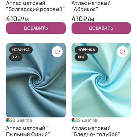
Атлас матовый
Атлас матовый
"Болгарский розовый"
"Абрикос"
410
410
₽/м
₽/м
ДОБАВИТЬ
ДОБАВИТЬ
НОВИНКА
НОВИНКА
ХИТ
ХИТ
29 цветов
29 цветов
Атлас матовый "
Атлас матовый
Пыльный Синий"
"Бледно- голубой"