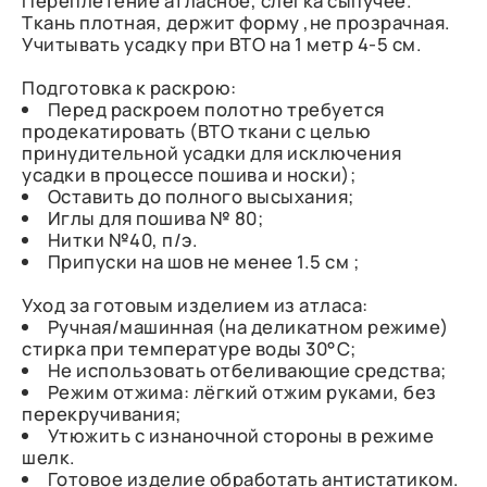
Переплетение атласное, слегка сыпучее.
Ткань плотная, держит форму ,не прозрачная.
Учитывать усадку при ВТО на 1 метр 4-5 см.
Подготовка к раскрою:
Перед раскроем полотно требуется
продекатировать (ВТО ткани с целью
принудительной усадки для исключения
усадки в процессе пошива и носки);
Оставить до полного высыхания;
Иглы для пошива № 80;
Нитки №40, п/э.
Припуски на шов не менее 1.5 см ;
Уход за готовым изделием из атласа:
Ручная/машинная (на деликатном режиме)
стирка при температуре воды 30°C;
Не использовать отбеливающие средства;
Режим отжима: лёгкий отжим руками, без
перекручивания;
Утюжить с изнаночной стороны в режиме
шелк.
Готовое изделие обработать антистатиком.