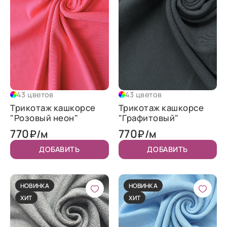
43 цветов
43 цветов
Трикотаж кашкорсе
Трикотаж кашкорсе
"Розовый неон"
"Графитовый"
770
770
₽/м
₽/м
ДОБАВИТЬ
ДОБАВИТЬ
НОВИНКА
НОВИНКА
ХИТ
ХИТ