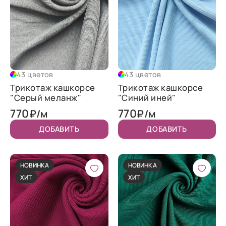
43 цветов
43 цветов
Трикотаж кашкорсе
Трикотаж кашкорсе
"Серый меланж"
"Синий иней"
770
770
₽/м
₽/м
ДОБАВИТЬ
ДОБАВИТЬ
НОВИНКА
НОВИНКА
ХИТ
ХИТ