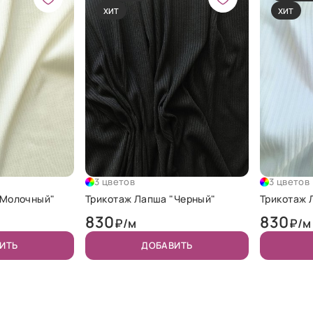
ХИТ
ХИТ
3 цветов
3 цветов
"Молочный"
Трикотаж Лапша "Черный"
Трикотаж 
830
830
₽/м
₽/м
ИТЬ
ДОБАВИТЬ