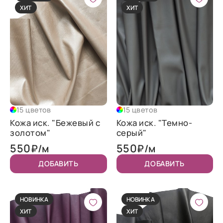
ХИТ
ХИТ
15 цветов
15 цветов
Кожа иск. "Бежевый с
Кожа иск. "Темно-
золотом"
серый"
550
550
₽/м
₽/м
ДОБАВИТЬ
ДОБАВИТЬ
НОВИНКА
НОВИНКА
ХИТ
ХИТ