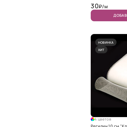
30
₽/м
ДОБАВ
НОВИНКА
ХИТ
4 цветов
Регилин 10 см "К