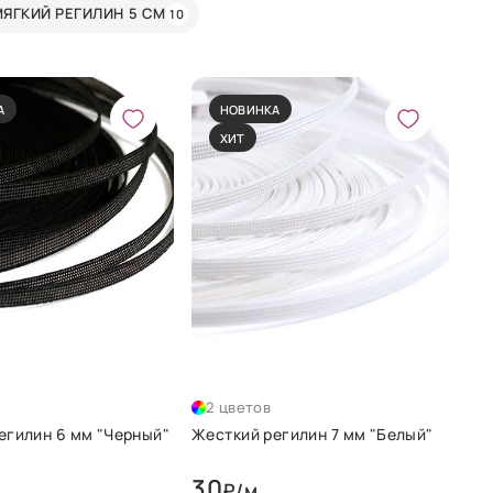
МЯГКИЙ РЕГИЛИН 5 СМ
10
А
НОВИНКА
ХИТ
2 цветов
егилин 6 мм "Черный"
Жесткий регилин 7 мм "Белый"
30
₽/м