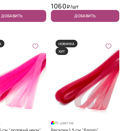
1060
₽/шт
ДОБАВИТЬ
ДОБАВИТЬ
А
НОВИНКА
ХИТ
в
15 цветов
5 см "розовый неон"
Регилин 1,5 см "Бордо"