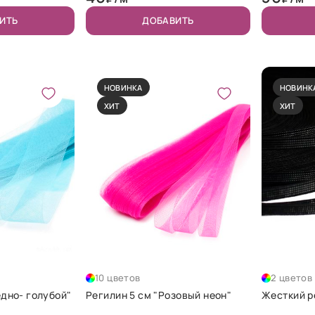
ИТЬ
ДОБАВИТЬ
НОВИНКА
НОВИНК
ХИТ
ХИТ
10 цветов
2 цветов
едно- голубой"
Регилин 5 см "Розовый неон"
Жесткий р