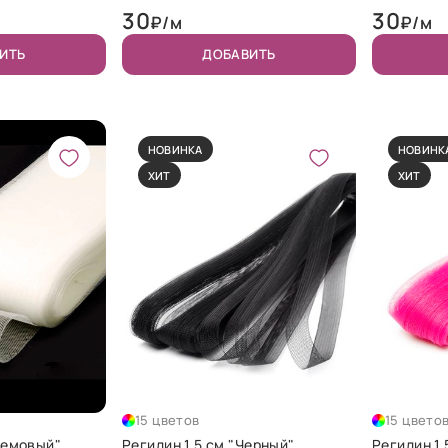
30
30
₽/м
₽/м
ИТЬ
ДОБАВИТЬ
НОВИНКА
НОВИНК
ХИТ
ХИТ
15 цветов
15 цвето
ремовый"
Регилин 1,5 см "Черный"
Регилин 1,