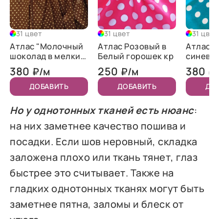
31 цвет
31 цвет
31 цвет
Атлас "Молочный
Атлас Розовый в
Атлас м
шоколад в мелкий
Белый горошек кр
синева 
бежевый
гороше
380
250
380
₽/м
₽/м
₽
горошек"
ДОБАВИТЬ
ДОБАВИТЬ
ДО
Но у однотонных тканей есть нюанс
:
на них заметнее качество пошива и
посадки. Если шов неровный, складка
заложена плохо или ткань тянет, глаз
быстрее это считывает. Также на
гладких однотонных тканях могут быть
заметнее пятна, заломы и блеск от