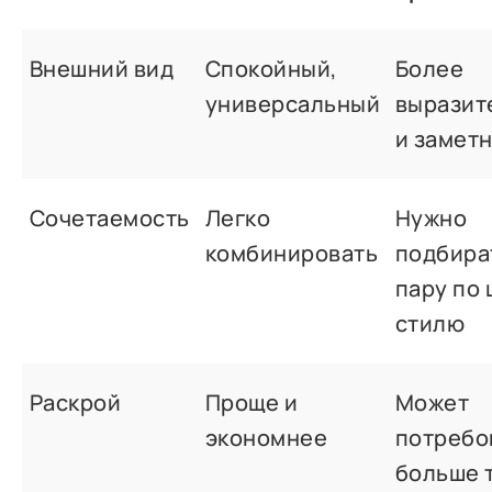
Внешний вид
Спокойный,
Более
универсальный
выразит
и замет
Сочетаемость
Легко
Нужно
комбинировать
подбира
пару по 
стилю
Раскрой
Проще и
Может
экономнее
потребо
больше 