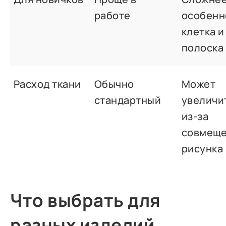
работе
особенн
клетка и
полоска
Расход ткани
Обычно
Может
стандартный
увеличи
из-за
совмещ
рисунка
Что выбрать для
разных изделий