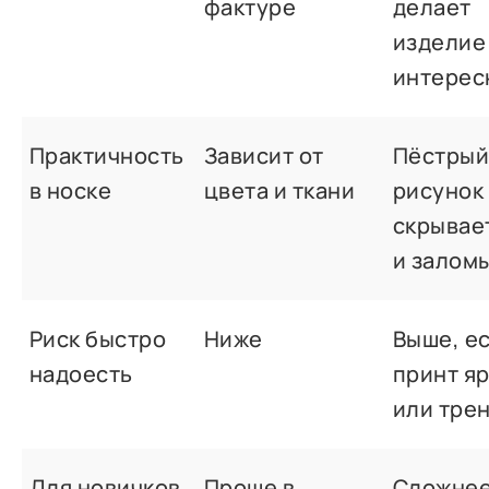
фактуре
делает
изделие
интерес
Практичность
Зависит от
Пёстры
в носке
цвета и ткани
рисунок
скрывае
и залом
Риск быстро
Ниже
Выше, е
надоесть
принт я
или тре
Для новичков
Проще в
Сложнее