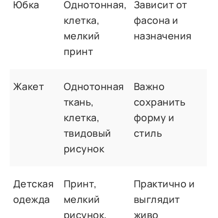
Юбка
Однотонная,
Зависит от
клетка,
фасона и
мелкий
назначения
принт
Жакет
Однотонная
Важно
ткань,
сохранить
клетка,
форму и
твидовый
стиль
рисунок
Детская
Принт,
Практично и
одежда
мелкий
выглядит
рисунок,
живо