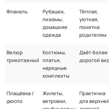
Фланель
Рубашки,
Тёплая,
пижамы,
уютная,
домашняя
понятна
одежда
родителям
Велюр
Костюмы,
Даёт более
трикотажный
платья,
дорогой ви
нарядные
комплекты
Плащёвка /
Жилеты,
Практична
дюспо
ветровки,
для верхне
комбинезоны
детской