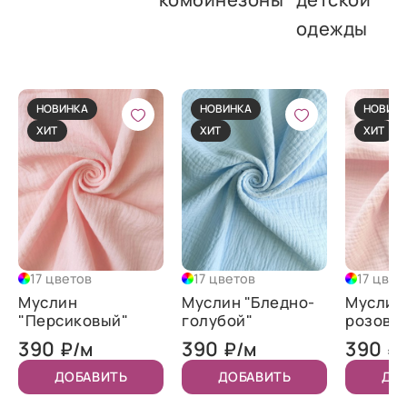
одежды
НОВИНКА
НОВИНКА
НОВИН
ХИТ
ХИТ
ХИТ
17 цветов
17 цветов
17 цвет
Муслин
Муслин "Бледно-
Муслин
"Персиковый"
голубой"
розовы
390
390
390
₽/м
₽/м
₽
ДОБАВИТЬ
ДОБАВИТЬ
ДО