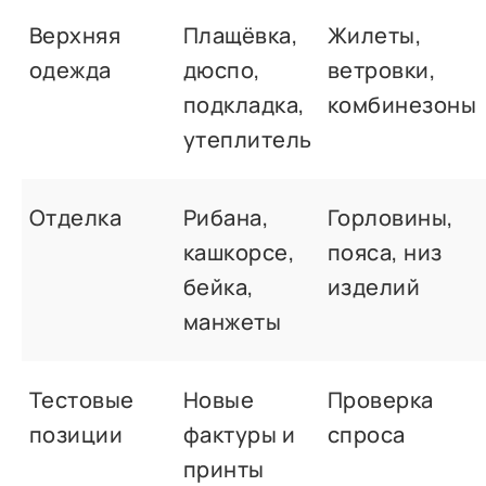
Верхняя
Плащёвка,
Жилеты,
одежда
дюспо,
ветровки,
подкладка,
комбинезоны
утеплитель
Отделка
Рибана,
Горловины,
кашкорсе,
пояса, низ
бейка,
изделий
манжеты
Тестовые
Новые
Проверка
позиции
фактуры и
спроса
принты