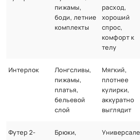
пижамы,
расход,
боди, летние
хороший
комплекты
спрос,
комфорт к
телу
Интерлок
Лонгсливы,
Мягкий,
пижамы,
плотнее
платья,
кулирки,
бельевой
аккуратно
слой
выглядит
Футер 2-
Брюки,
Универсал