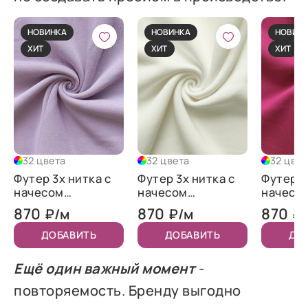
НОВИНКА
НОВИНКА
НОВИН
ХИТ
ХИТ
ХИТ
32 цвета
32 цвета
32 цвет
Футер 3х нитка с
Футер 3х нитка с
Футер 3
начесом
начесом
начесо
"Лаванда"
"Молочный"
"Брусни
870
870
870
₽/м
₽/м
₽
ДОБАВИТЬ
ДОБАВИТЬ
ДО
Ещё один важный момент
-
повторяемость. Бренду выгодно