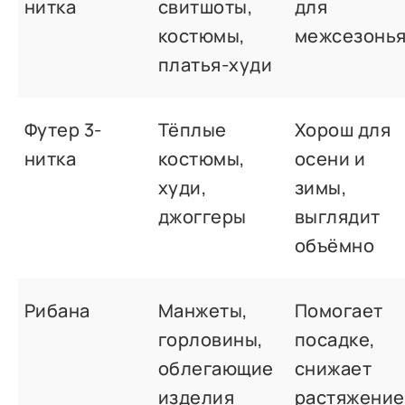
нитка
свитшоты,
для
костюмы,
межсезонь
платья-худи
Футер 3-
Тёплые
Хорош для
нитка
костюмы,
осени и
худи,
зимы,
джоггеры
выглядит
объёмно
Рибана
Манжеты,
Помогает
горловины,
посадке,
облегающие
снижает
изделия
растяжение