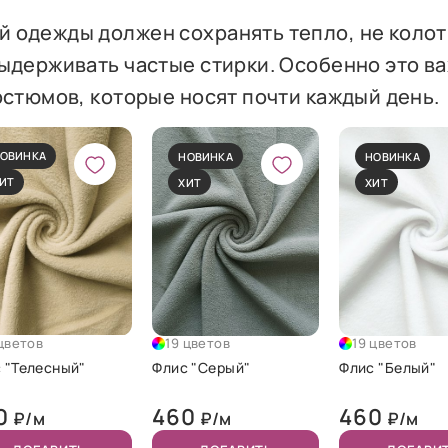
 одежды должен сохранять тепло, не колот
выдерживать частые стирки. Особенно это в
остюмов, которые носят почти каждый день.
ОВИНКА
НОВИНКА
НОВИНКА
ИТ
ХИТ
ХИТ
 цветов
19 цветов
19 цветов
 "Телесный"
Флис "Серый"
Флис "Белый"
0
460
460
₽/м
₽/м
₽/м