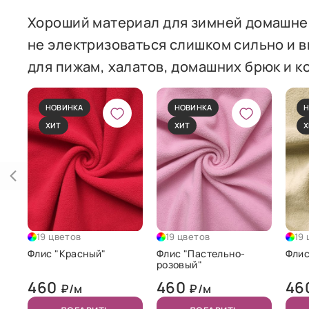
Хороший материал для зимней домашней
не электризоваться слишком сильно и 
для пижам, халатов, домашних брюк и к
НОВИНКА
НОВИНКА
Н
ХИТ
ХИТ
Х
19 цветов
19 цветов
19
Флис "Красный"
Флис "Пастельно-
Флис
розовый"
460
460
46
₽/м
₽/м