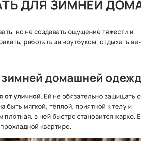
АТЬ ДЛЯ ЗИМНЕЙ ДО
ать, но не создавать ощущение тяжести и
ракать, работать за ноутбуком, отдыхать в
.
я зимней домашней одеж
я от уличной
. Ей не обязательно защищать о
на быть мягкой, тёплой, приятной к телу и
м плотная, в ней быстро становится жарко. 
в прохладной квартире.