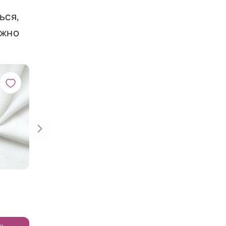
ься,
ажно