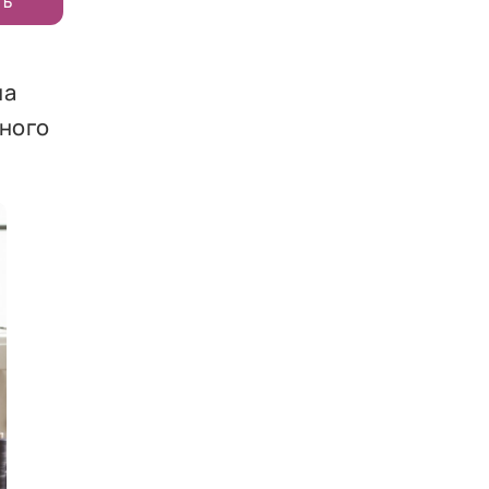
ТЬ
на
ьного