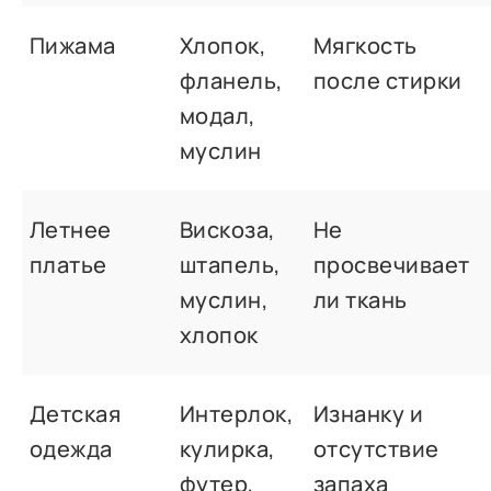
Пижама
Хлопок,
Мягкость
фланель,
после стирки
модал,
муслин
Летнее
Вискоза,
Не
платье
штапель,
просвечивает
муслин,
ли ткань
хлопок
Детская
Интерлок,
Изнанку и
одежда
кулирка,
отсутствие
футер,
запаха