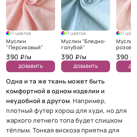
17 цветов
17 цветов
17 цвет
Муслин
Муслин "Бледно-
Муслин
"Персиковый"
голубой"
розовы
390
390
390
₽/м
₽/м
₽
ДОБАВИТЬ
ДОБАВИТЬ
ДО
Одна и та же ткань может быть
комфортной в одном изделии и
неудобной в другом
. Например,
плотный футер хорош для худи, но для
жаркого летнего топа будет слишком
тёплым. Тонкая вискоза приятна для