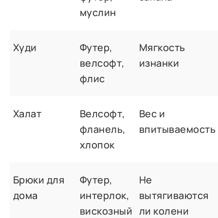
муслин
Худи
Футер,
Мягкость
велсофт,
изнанки
флис
Халат
Велсофт,
Вес и
фланель,
впитываемость
хлопок
Брюки для
Футер,
Не
дома
интерлок,
вытягиваются
вискозный
ли колени