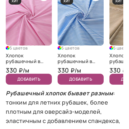
ХИТ
ХИТ
ХИТ
5 цветов
5 цветов
5 цвет
Хлопок
Хлопок
Хлопок
рубашечный в
рубашечный в
рубаше
полоску
полоску "Голубой"
полоск
330
330
330
₽/м
₽/м
₽
"Розовый"
"Бежев
ДОБАВИТЬ
ДОБАВИТЬ
ДО
Рубашечный хлопок бывает разным
:
тонким для летних рубашек, более
плотным для оверсайз-моделей,
эластичным с добавлением спандекса,