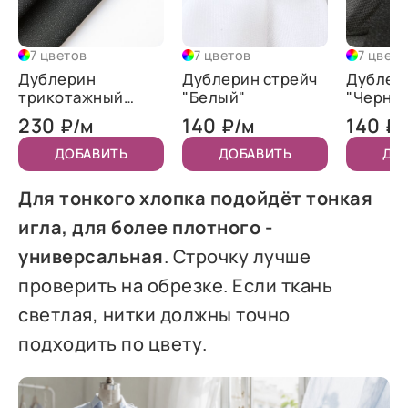
7 цветов
7 цветов
7 цвето
Дублерин
Дублерин стрейч
Дублер
трикотажный
"Белый"
"Черны
"Черный"
230
140
140
₽/м
₽/м
₽/
ДОБАВИТЬ
ДОБАВИТЬ
ДО
Для тонкого хлопка подойдёт тонкая
игла, для более плотного -
универсальная
. Строчку лучше
проверить на обрезке. Если ткань
светлая, нитки должны точно
подходить по цвету.