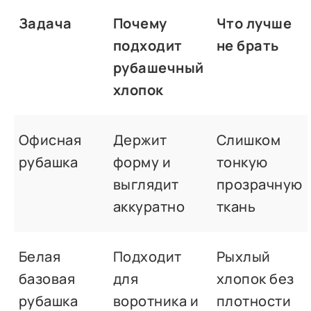
Задача
Почему
Что лучше
подходит
не брать
рубашечный
хлопок
Офисная
Держит
Слишком
рубашка
форму и
тонкую
выглядит
прозрачную
аккуратно
ткань
Белая
Подходит
Рыхлый
базовая
для
хлопок без
рубашка
воротника и
плотности