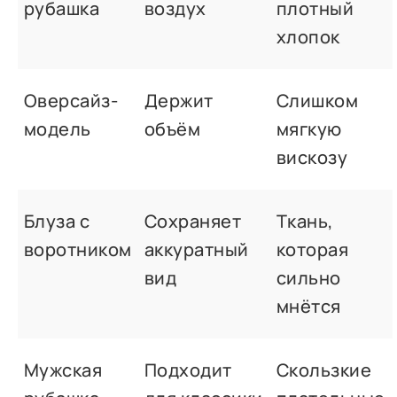
рубашка
воздух
плотный
хлопок
Оверсайз-
Держит
Слишком
модель
объём
мягкую
вискозу
Блуза с
Сохраняет
Ткань,
воротником
аккуратный
которая
вид
сильно
мнётся
Мужская
Подходит
Скользкие