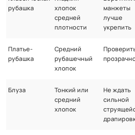
рубашка
хлопок
манжеты
средней
лучше
плотности
укрепить
Платье-
Средний
Проверит
рубашка
рубашечный
прозрачн
хлопок
Блуза
Тонкий или
Не ждать
средний
сильной
хлопок
струящей
драпиров