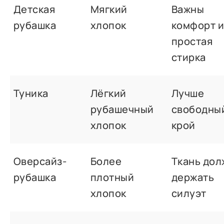
Детская
Мягкий
Важны
рубашка
хлопок
комфорт 
простая
стирка
Туника
Лёгкий
Лучше
рубашечный
свободны
хлопок
крой
Оверсайз-
Более
Ткань дол
рубашка
плотный
держать
хлопок
силуэт