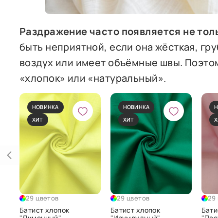
Раздражение часто появляется не толь
быть неприятной, если она жёсткая, гр
воздух или имеет объёмные швы. Поэто
«хлопок» или «натуральный».
НОВИНКА
НОВИНКА
Н
ХИТ
ХИТ
Х
29 цветов
29 цветов
29
Батист хлопок
Батист хлопок
Бати
"Лимонный"
"Изумрудный"
"Пас