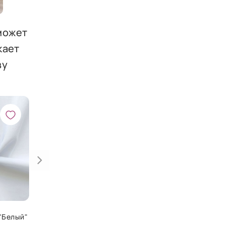
 может
кает
ву
 "Белый"