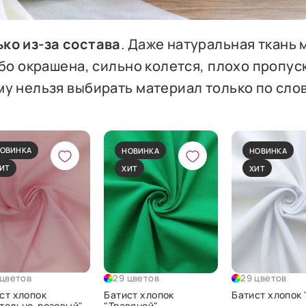
ко из-за состава
. Даже натуральная ткань
убо окрашена, сильно колется, плохо пропус
му нельзя выбирать материал только по сло
ОВИНКА
НОВИНКА
НОВИНКА
ИТ
ХИТ
ХИТ
 цветов
29 цветов
29 цветов
ст хлопок
Батист хлопок
Батист хлопок
тельно-розовый"
"Травяной"