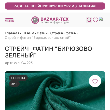
-50% НА ШВЕЙНУЮ ФУРНИТУРУ ИЗ НАЛИЧИЯ!
МЕНЮ
Главная
ТКАНИ
Фатин
Стрейч- фатин
Стрейч- фатин "Бирюзово- зеленый"
СТРЕЙЧ- ФАТИН "БИРЮЗОВО-
ЗЕЛЕНЫЙ"
Артикул: СФ223
НОВИНКА
ХИТ