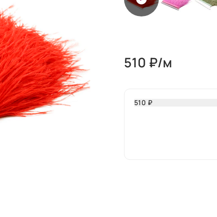
510
₽/м
510 ₽