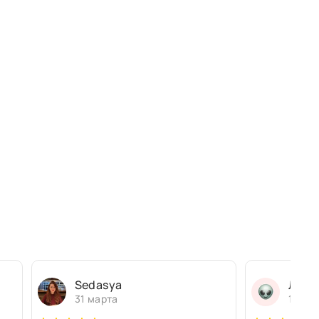
Sedasya
Людм
31 марта
13 ма