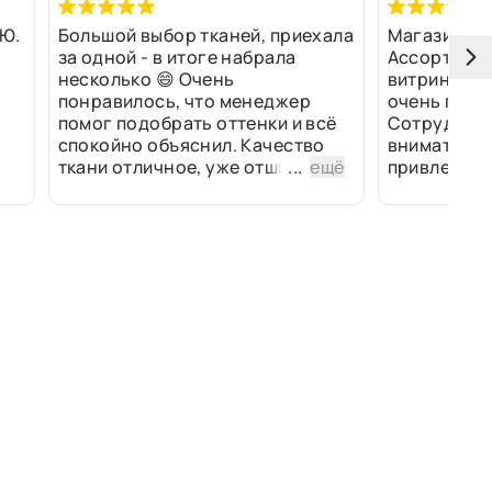
Ю.
Большой выбор тканей, приехала
Магазин оч
за одной - в итоге набрала
Ассортимен
несколько 😄 Очень
витринах и 
понравилось, что менеджер
очень прив
помог подобрать оттенки и всё
Сотрудники
спокойно объяснил. Качество
внимательн
ткани отличное, уже отшили
...
ещё
привлек ра
изделия - всё супер. Спасибо!
полированн
рулоны ткан
не "выдерат