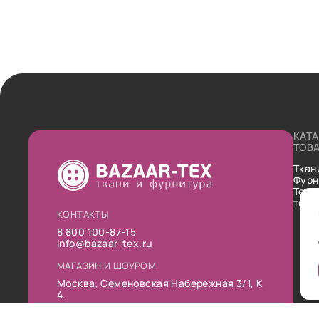
КАТ
ТОВ
Ткан
Фурн
Техн
ткан
КОНТАКТЫ
8 800 100-87-15
info@bazaar-tex.ru
МАГАЗИН И ШОУРОМ
Москва, Семеновская Набережная 3/1, К
4.
РЕЖИМ РАБОТЫ