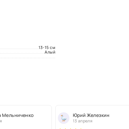
13-15 см
Алый
а Мельниченко
Юрий Железкин
я
13 апреля