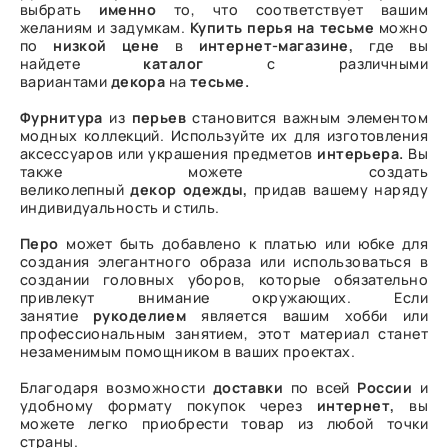
выбрать
именно
то, что соответствует вашим
желаниям и задумкам.
Купить
перья на тесьме
можно
по
низкой
цене
в
интернет-магазине,
где вы
найдете
каталог
с различными
вариантами
декора
на
тесьме.
Фурнитура
из
перьев
становится важным элементом
модных коллекций. Используйте их для изготовления
аксессуаров или украшения предметов
интерьера.
Вы
также можете создать
великолепный
декор
одежды,
придав вашему наряду
индивидуальность и стиль.
Перо
может быть добавлено к платью или юбке для
создания элегантного образа или использоваться в
создании головных уборов, которые обязательно
привлекут внимание окружающих. Если
занятие
рукоделием
является вашим хобби или
профессиональным занятием, этот материал станет
незаменимым помощником в ваших проектах.
Благодаря возможности
доставки
по всей
России
и
удобному формату покупок через
интернет,
вы
можете легко приобрести товар из любой точки
страны.