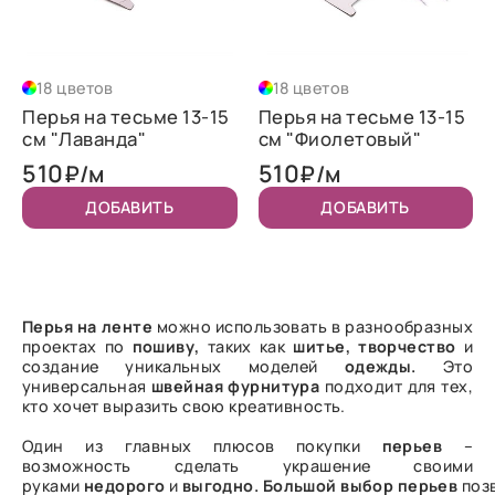
18 цветов
18 цветов
Перья на тесьме 13-15
Перья на тесьме 13-15
см "Лаванда"
см "Фиолетовый"
510
510
₽/м
₽/м
ДОБАВИТЬ
ДОБАВИТЬ
Перья на ленте
можно использовать в разнообразных
проектах по
пошиву,
таких как
шитье,
творчество
и
создание уникальных моделей
одежды.
Это
универсальная
швейная
фурнитура
подходит для тех,
кто хочет выразить свою креативность.
Один из главных плюсов покупки
перьев
–
возможность сделать украшение своими
руками
недорого
и
выгодно.
Большой
выбор
перьев
поз