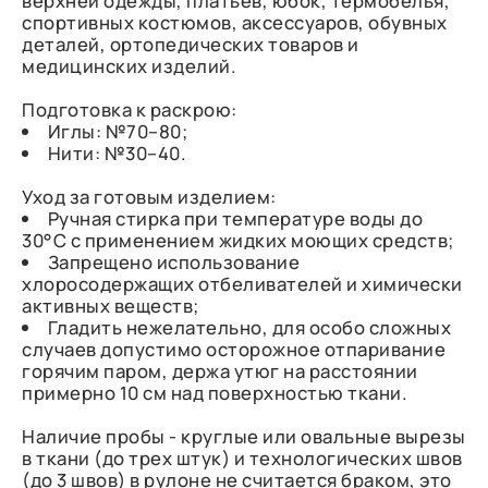
верхней одежды, платьев, юбок, термобелья,
спортивных костюмов, аксессуаров, обувных
деталей, ортопедических товаров и
медицинских изделий.
Подготовка к раскрою:
Иглы: №70–80;
Нити: №30–40.
Уход за готовым изделием:
Ручная стирка при температуре воды до
30°C с применением жидких моющих средств;
Запрещено использование
хлоросодержащих отбеливателей и химически
активных веществ;
Гладить нежелательно, для особо сложных
случаев допустимо осторожное отпаривание
горячим паром, держа утюг на расстоянии
примерно 10 см над поверхностью ткани.
Наличие пробы - круглые или овальные вырезы
в ткани (до трех штук) и технологических швов
(до 3 швов) в рулоне не считается браком, это