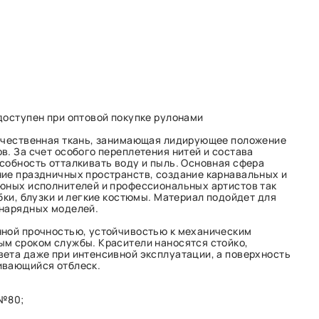
доступен при оптовой покупке рулонами
качественная ткань, занимающая лидирующее положение
в. За счет особого переплетения нитей и состава
собность отталкивать воду и пыль. Основная сфера
ие праздничных пространств, создание карнавальных и
юных исполнителей и профессиональных артистов так
бки, блузки и легкие костюмы. Материал подойдет для
 нарядных моделей.
нной прочностью, устойчивостью к механическим
м сроком службы. Красители наносятся стойко,
ета даже при интенсивной эксплуатации, а поверхность
ивающийся отблеск.
 №80;