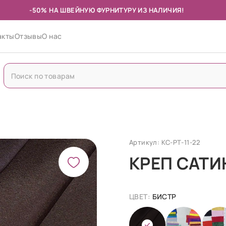
-50% НА ШВЕЙНУЮ ФУРНИТУРУ ИЗ НАЛИЧИЯ!
акты
Отзывы
О нас
Артикул: КС-РТ-11-22
КРЕП САТИ
ЦВЕТ:
БИСТР