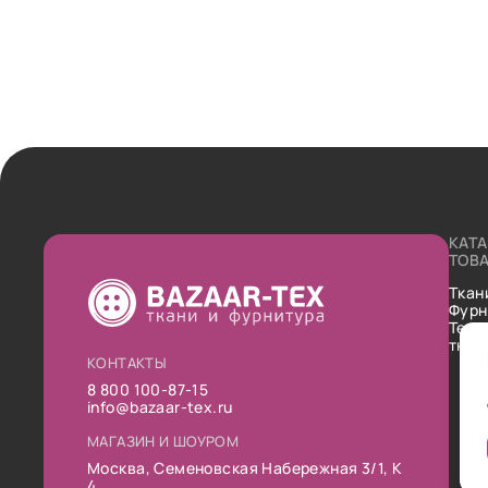
КАТ
ТОВ
Ткан
Фурн
Техн
ткан
КОНТАКТЫ
8 800 100-87-15
info@bazaar-tex.ru
МАГАЗИН И ШОУРОМ
Москва, Семеновская Набережная 3/1, К
4.