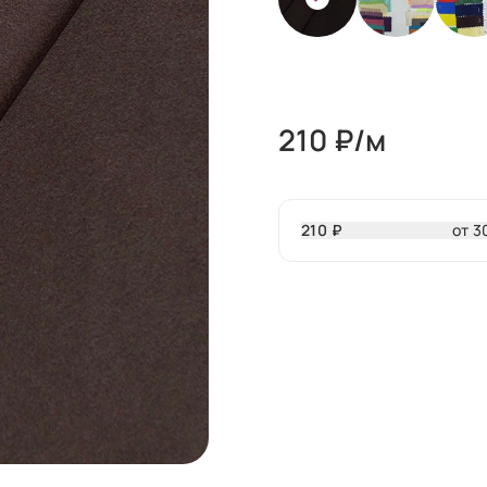
210
₽/м
210 ₽
от 3