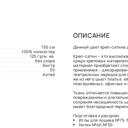
ОПИСАНИЕ
150 см
Данный цвет креп-сатина 
100% полиэстер
125 гр/м. кв.
Креп-сатин – это высоко
без узора
среди креповых материало
Бистр
материал приобретает спо
30
применения – декорирован
Китай
театральных нарядов для 
же из него шьют платья, ю
повседневных, офисных и
Ткань отличается повыше
повреждениям и длительны
сохраняя насыщенность цв
имеет благородный перел
Подготовка к раскрою:
Иглы для пошива №75.
Нитки №40,№30 .