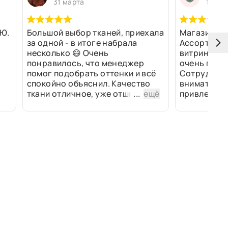
31 марта
13 ма
Ю.
Большой выбор тканей, приехала
Магазин оч
за одной - в итоге набрала
Ассортимен
несколько 😄 Очень
витринах и 
понравилось, что менеджер
очень прив
помог подобрать оттенки и всё
Сотрудники
спокойно объяснил. Качество
внимательн
ткани отличное, уже отшили
...
ещё
привлек ра
изделия - всё супер. Спасибо!
полированн
рулоны ткан
не "выдерат