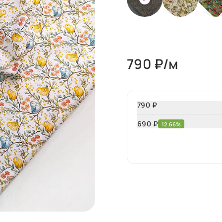
790
₽/м
790 ₽
690
₽
12.66%