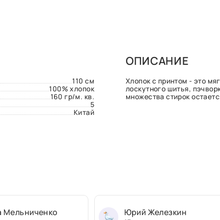
ОПИСАНИЕ
110 см
Хлопок с принтом - это мя
100% хлопок
лоскутного шитья, пэчворк
160 гр/м. кв.
множества стирок остаетс
5
Китай
а Мельниченко
Юрий Железкин