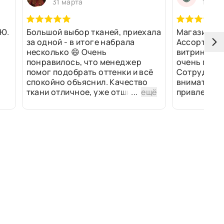
31 марта
13 ма
Ю.
Большой выбор тканей, приехала
Магазин оч
за одной - в итоге набрала
Ассортимен
несколько 😄 Очень
витринах и 
понравилось, что менеджер
очень прив
помог подобрать оттенки и всё
Сотрудники
спокойно объяснил. Качество
внимательн
ткани отличное, уже отшили
...
ещё
привлек ра
изделия - всё супер. Спасибо!
полированн
рулоны ткан
не "выдерат