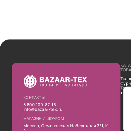
КАТ
ТОВ
Ткан
Фурн
Техн
ткан
КОНТАКТЫ
8 800 100-87-15
info@bazaar-tex.ru
МАГАЗИН И ШОУРОМ
Москва, Семеновская Набережная 3/1, К
4.