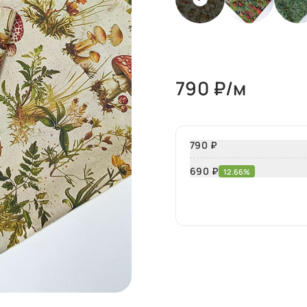
790
₽/м
790 ₽
690
₽
12.66%