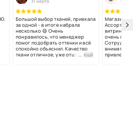
31 марта
13 ма
Ю.
Большой выбор тканей, приехала
Магазин оч
за одной - в итоге набрала
Ассортимен
несколько 😄 Очень
витринах и 
понравилось, что менеджер
очень прив
помог подобрать оттенки и всё
Сотрудники
спокойно объяснил. Качество
внимательн
ткани отличное, уже отшили
...
ещё
привлек ра
изделия - всё супер. Спасибо!
полированн
рулоны ткан
не "выдерат