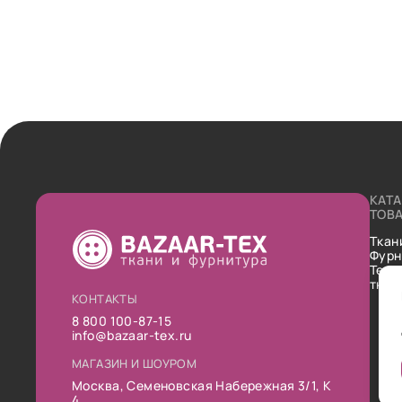
КАТ
ТОВ
Ткан
Фурн
Техн
ткан
КОНТАКТЫ
8 800 100-87-15
info@bazaar-tex.ru
МАГАЗИН И ШОУРОМ
Москва, Семеновская Набережная 3/1, К
4.