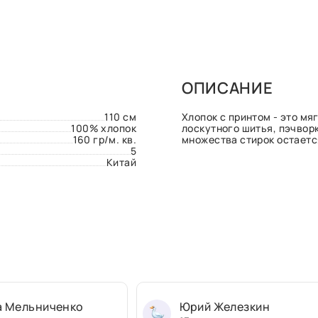
ОПИСАНИЕ
110 см
Хлопок с принтом - это мя
100% хлопок
лоскутного шитья, пэчворк
160 гр/м. кв.
множества стирок остаетс
5
Китай
а Мельниченко
Юрий Железкин