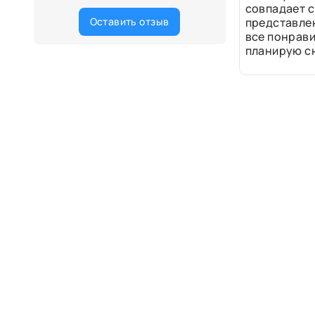
совпадает с
Оставить отзыв
представле
все понрави
планирую сн