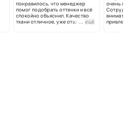
понравилось, что менеджер
очень прив
помог подобрать оттенки и всё
Сотрудники
спокойно объяснил. Качество
внимательн
ткани отличное, уже отшили
...
ещё
привлек ра
изделия - всё супер. Спасибо!
полированн
рулоны ткан
не "выдерат