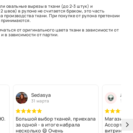
ли овальные вырезы в ткани (до 2-3 штук) и
2 швов) в рулоне не считается браком, это часть
а производства ткани. При покупке от рулона претензии
е принимаются.
чаться от оригинального цвета ткани в зависимости от
и в зависимости от партии.
Sedasya
Людм
31 марта
13 ма
Ю.
Большой выбор тканей, приехала
Магазин оч
за одной - в итоге набрала
Ассортимен
несколько 😄 Очень
витринах и 