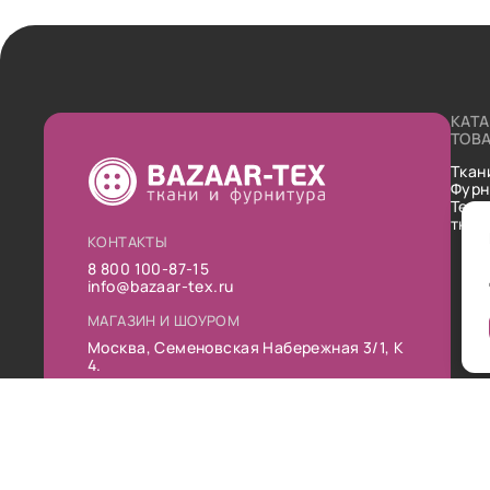
КАТ
ТОВ
Ткан
Фурн
Техн
ткан
КОНТАКТЫ
8 800 100-87-15
info@bazaar-tex.ru
МАГАЗИН И ШОУРОМ
Москва, Семеновская Набережная 3/1, К
4.
РЕЖИМ РАБОТЫ
Пн-Пт: 10:00-19:00
Сб: 11:00-16:00
Вс: Выходной
Публ