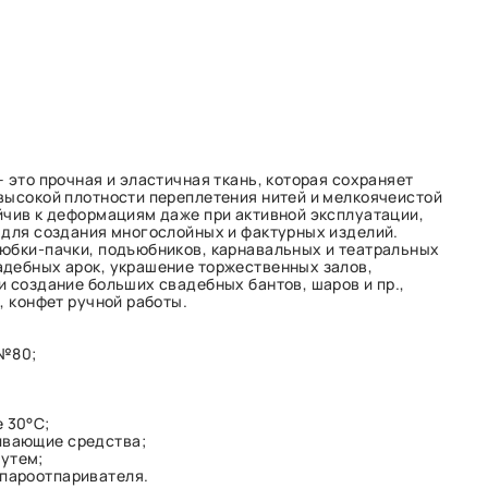
 это прочная и эластичная ткань, которая сохраняет
высокой плотности переплетения нитей и мелкоячеистой
йчив к деформациям даже при активной эксплуатации,
 для создания многослойных и фактурных изделий.
юбки-пачки, подъюбников, карнавальных и театральных
дебных арок, украшение торжественных залов,
и создание больших свадебных бантов, шаров и пр.,
, конфет ручной работы.
 №80;
 30°С;
ивающие средства;
утем;
 пароотпаривателя.