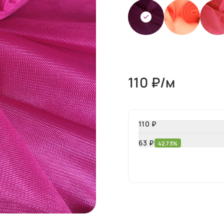
110
₽/м
110 ₽
63
₽
42.73%