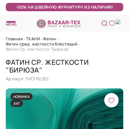
-50% НА ШВЕЙНУЮ ФУРНИТУРУ ИЗ НАЛИЧИЯ!
МЕНЮ
Главная
ТКАНИ
Фатин
Фатин сред. жесткости блестящий
Фатин Ср. жесткости "Бирюза"
ФАТИН СР. ЖЕСТКОСТИ
"БИРЮЗА"
Артикул: ТНС116(35)
НОВИНКА
ХИТ