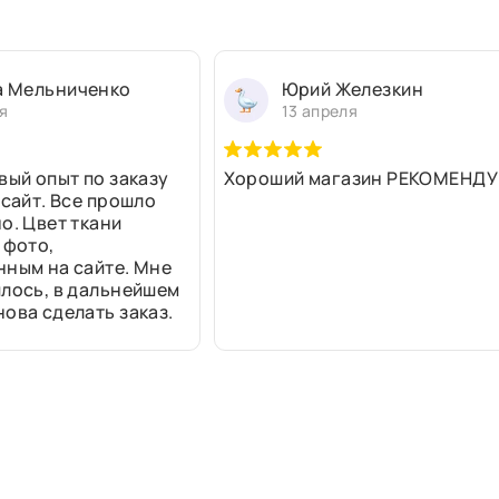
а Мельниченко
Юрий Железкин
я
13 апреля
вый опыт по заказу
Хороший магазин РЕКОМЕНДУ
 сайт. Все прошло
о. Цвет ткани
 фото,
нным на сайте. Мне
лось, в дальнейшем
ова сделать заказ.