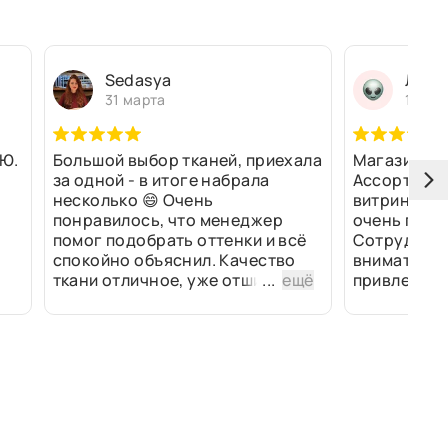
Sedasya
Людм
31 марта
13 ма
Ю.
Большой выбор тканей, приехала
Магазин оч
за одной - в итоге набрала
Ассортимен
несколько 😄 Очень
витринах и 
понравилось, что менеджер
очень прив
помог подобрать оттенки и всё
Сотрудники
спокойно объяснил. Качество
внимательн
ткани отличное, уже отшили
...
ещё
привлек ра
изделия - всё супер. Спасибо!
полированн
рулоны ткан
не "выдерат