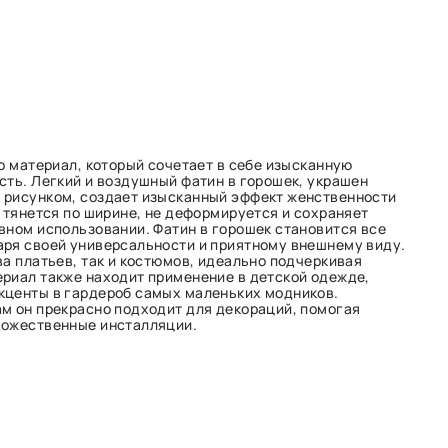
о материал, который сочетает в себе изысканную
сть. Легкий и воздушный фатин в горошек, украшен
 рисунком, создает изысканный эффект женственности
ь тянется по ширине, не деформируется и сохраняет
вном использовании. Фатин в горошек становится все
ря своей универсальности и приятному внешнему виду.
ва платьев, так и костюмов, идеально подчеркивая
риал также находит применение в детской одежде,
кценты в гардероб самых маленьких модников.
м он прекрасно подходит для декораций, помогая
дожественные инсталляции.