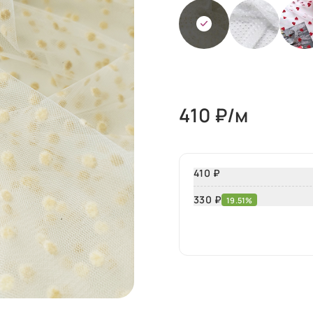
410
₽/м
410 ₽
330
₽
19.51%