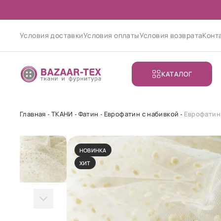
Условия доставки
Условия оплаты
Условия возврата
Конт
КАТАЛОГ
Главная
ТКАНИ
Фатин
Еврофатин с набивкой
Еврофатин
НОВИНКА
ХИТ