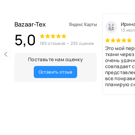
Bazaar-Tex
Ирин
13 июл
5,0
185 отзывов • 235 оценок
Это мой пер
ткани через
Поставьте нам оценку
очень удачн
совпадает с
Оставить отзыв
представле
все понрави
планирую сн