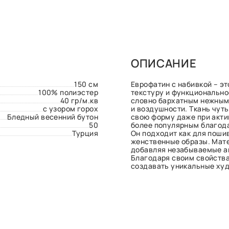
ОПИСАНИЕ
150 см
Еврофатин с набивкой – эт
100% полиэстер
текстуру и функционально
40 гр/м.кв
словно бархатным нежным
с узором горох
и воздушности. Ткань чут
Бледный весенний бутон
свою форму даже при акти
50
более популярным благода
Турция
Он подходит как для поши
женственные образы. Мате
добавляя незабываемые а
Благодаря своим свойства
создавать уникальные ху