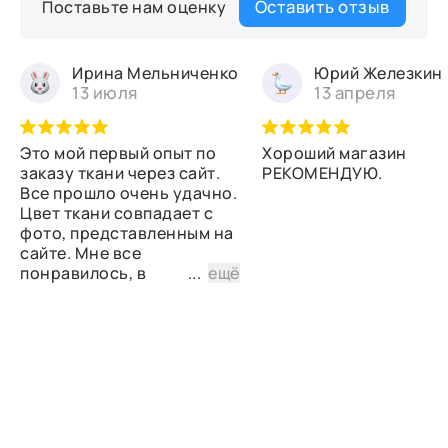
Оставить отзыв
Поставьте нам оценку
Ирина Мельниченко
Юрий Железкин
13 июля
13 апреля
Это мой первый опыт по
Хороший магазин
заказу ткани через сайт.
РЕКОМЕНДУЮ.
Все прошло очень удачно.
Цвет ткани совпадает с
фото, представленным на
сайте. Мне все
понравилось, в
...
ещё
дальнейшем планирую
снова сделать заказ.