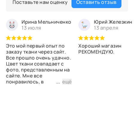
Оставить отзыв
Поставьте нам оценку
Ирина Мельниченко
Юрий Железкин
13 июля
13 апреля
Это мой первый опыт по
Хороший магазин
заказу ткани через сайт.
РЕКОМЕНДУЮ.
Все прошло очень удачно.
Цвет ткани совпадает с
фото, представленным на
сайте. Мне все
понравилось, в
...
ещё
дальнейшем планирую
снова сделать заказ.