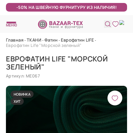
-50% НА ШВЕЙНУЮ ФУРНИТУРУ ИЗ НАЛИЧИЯ!
МЕНЮ
Главная
ТКАНИ
Фатин
Еврофатин LIFE
Еврофатин Life "Морской зеленый"
ЕВРОФАТИН LIFE "МОРСКОЙ
ЗЕЛЕНЫЙ"
Артикул: МЕ067
НОВИНКА
ХИТ